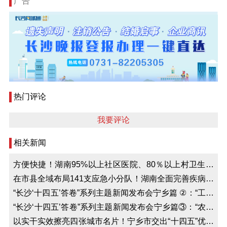
广告
热门评论
我要评论
相关新闻
方便快捷！湖南95%以上社区医院、80％以上村卫生室
可提供中医药服务
在市县全域布局141支应急小分队！湖南全面完善疾病防
控体系
“长沙‘十四五’答卷”系列主题新闻发布会宁乡篇 ②：“工业
强市”势头更劲
“长沙‘十四五’答卷”系列主题新闻发布会宁乡篇③：“农业
大市”担当更实
以实干实效擦亮四张城市名片！宁乡市交出“十四五”优异