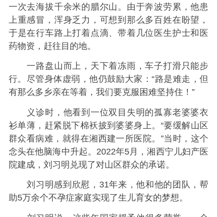
一次去海拔千余米的腊尔山。由于奔波劳累，他患
上重感冒，浑身乏力，可想到那么多百姓在盼望，
于是在行车路上打着点滴、带着几位医生护士和医
药物资，赶往目的地。
一路盘山而上，天下着冻雨，车子打滑只能步
行。尽管身体虚弱，他仍鼓励大家：“路是难走，但
有那么多乡亲在等着，我们要克服困难坚持住！”
义诊时，他看到一位双目失明的孤寡老婆婆衣
衫单薄，赶紧脱下棉袄披到婆婆身上。“要缓解山区
群众看病难，就得在湘西建一所医院。”当时，这个
念头在他脑海中升起。2022年5月，湘西宁儿妇产医
院建成，刘习明兑现了对山区群众的承诺。
刘习明感到欣慰，31年来，他和他的团队，帮
助5万余个不孕症家庭实现了生儿育女的梦想。