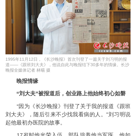
1995年11月12日，《长沙晚报》首次刊登了一篇关于刘习明的报
道——《跟班刘大夫》，他说自此与晚报结下30多年的情缘。长沙
晚报全媒体记者 林暘 摄
晚报情缘
“刘大夫”被报道后，创业路上他始终初心如磐
“因为《长沙晚报》刊登了关于我的报道《跟班
刘大夫》，随后引来不少找我看病的人。”刘习明说
起他最初办医院的故事。
17岁时他光荣入伍，部队培养他当军医，他如