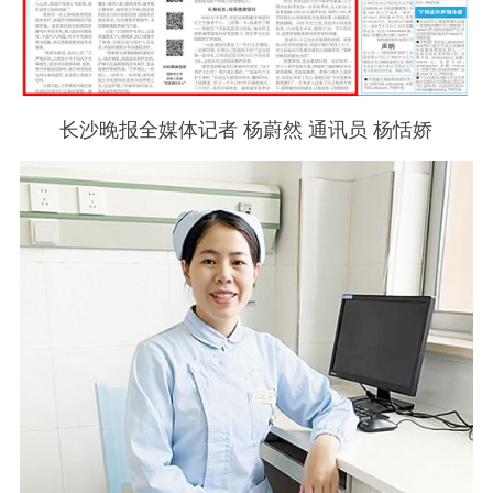
长沙晚报全媒体记者 杨蔚然 通讯员 杨恬娇