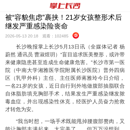
被“容貌焦虑”裹挟！21岁女孩整形术后
继发严重感染险丧命
2026-05-13 20:
18
观看：
102485
长沙晚报掌上长沙5月13日讯（全媒体记者 杨
蔚然 通讯员 曹淑煜玥）“盲目追求医美整形，或许带
来健康隐患甚至造成生命健康危害。”长沙市第一医
院（中南大学湘雅医学院附属长沙医院）普外四病
区（乳甲外科）主任、主任医师蒋雅玲今日介绍，
一名21岁的女孩，近日自行到外地做腹部抽脂联合
自体脂肪填充胸部手术，结果发生严重感染继发脓
毒血症，并出现感染性休克，经医护人员奋力抢救
才转危为安。
“我当时想，一场手术既能甩掉腰腹部赘肉，又
能让胸部丰满起来，太完美了……但万万没想到，