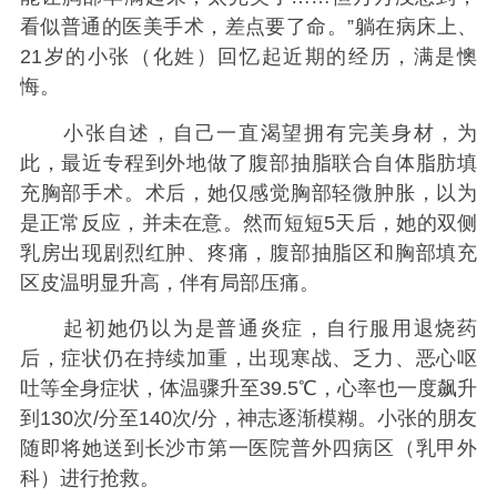
看似普通的医美手术，差点要了命。”躺在病床上、
21岁的小张（化姓）回忆起近期的经历，满是懊
悔。
小张自述，自己一直渴望拥有完美身材，为
此，最近专程到外地做了腹部抽脂联合自体脂肪填
充胸部手术。术后，她仅感觉胸部轻微肿胀，以为
是正常反应，并未在意。然而短短5天后，她的双侧
乳房出现剧烈红肿、疼痛，腹部抽脂区和胸部填充
区皮温明显升高，伴有局部压痛。
起初她仍以为是普通炎症，自行服用退烧药
后，症状仍在持续加重，出现寒战、乏力、恶心呕
吐等全身症状，体温骤升至39.5℃，心率也一度飙升
到130次/分至140次/分，神志逐渐模糊。小张的朋友
随即将她送到长沙市第一医院普外四病区（乳甲外
科）进行抢救。