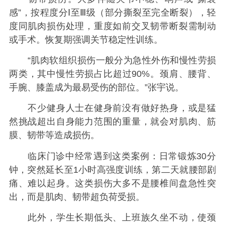
感”，按程度分Ⅰ至Ⅲ级（部分撕裂至完全断裂），轻
度同肌肉损伤处理，重度如前交叉韧带断裂需制动
或手术。恢复期强调关节稳定性训练‌。‌‌
“肌肉软组织损伤一般分为急性外伤和慢性劳损
两类，其中慢性劳损占比超过90%。颈肩、腰背、
手腕、膝盖成为最易受伤的部位。”张宇说。
不少健身人士在健身前没有做好热身，或是猛
然挑战超出自身能力范围的重量，就会对肌肉、筋
膜、韧带等造成损伤。
临床门诊中经常遇到这类案例：日常锻炼30分
钟，突然延长至1小时高强度训练，第二天就腰部剧
痛、难以起身。这类损伤大多不是腰椎间盘急性突
出，而是肌肉、韧带超负荷受损。
此外，学生长期低头、上班族久坐不动，使颈