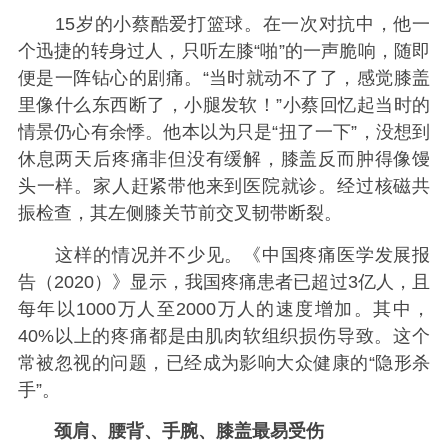
15岁的小蔡酷爱打篮球。在一次对抗中，他一
个迅捷的转身过人，只听左膝“啪”的一声脆响，随即
便是一阵钻心的剧痛。“当时就动不了了，感觉膝盖
里像什么东西断了，小腿发软！”小蔡回忆起当时的
情景仍心有余悸。他本以为只是“扭了一下”，没想到
休息两天后疼痛非但没有缓解，膝盖反而肿得像馒
头一样。家人赶紧带他来到医院就诊。经过核磁共
振检查，其左侧膝关节前交叉韧带断裂。
这样的情况并不少见。《中国疼痛医学发展报
告（2020）》显示，我国疼痛患者已超过3亿人，且
每年以1000万人至2000万人的速度增加。其中，
40%以上的疼痛都是由肌肉软组织损伤导致。这个
常被忽视的问题，已经成为影响大众健康的“隐形杀
手”。
颈肩、腰背、手腕、膝盖最易受伤