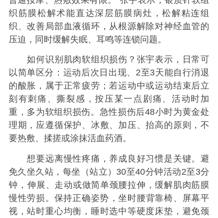
织筋膜松解术能直达深层筋膜病灶，松解粘连组
织、改善局部血液循环，从根源解除对神经血管的
压迫，同时缓解失眠、耳鸣等连锁问题。
如何识别肌肉软组织损伤？张宇表示，日常可
以简单区分：运动后次日出现、2至3天能自行消退
的酸胀，属于正常疲劳；若运动中或运动结束后立
刻有刺痛、撕裂感，按压某一点剧痛、活动时加
重，多为软组织损伤。急性损伤后48小时为黄金处
理期，应遵循保护、冰敷、加压、抬高的原则，不
要热敷、揉搓或涂抹活血药酒。
想要远离慢性疼痛，养成良好习惯是关键。避
免久坐久站，每坐（站立）30至40分钟活动2至3分
钟‌，伸展、走动或做简单颈腰拉伸，缓解肌肉筋膜
慢性劳损。保持正确姿势‌，坐时腰背靠椅、屏幕平
视，站时重心均衡，睡时选中等硬度床垫，避免颈