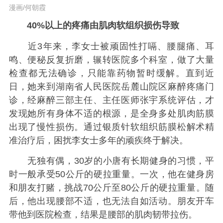
漫画/何朝霞
40%以上的疼痛由肌肉软组织损伤导致
近3年来，李女士被顽固性打嗝、腰腿痛、耳
鸣、便秘反复折磨，辗转医院多个科室，做了大量
检查都无法确诊，只能靠药物暂时缓解。直到近
日，她来到湖南省人民医院岳麓山院区麻醉疼痛门
诊，经麻醉三部主任、主任医师张宇系统评估，才
发现她所有身体不适的根源，是全身多处肌肉筋膜
出现了慢性损伤。通过银质针软组织筋膜松解术精
准治疗后，困扰李女士多年的顽疾终于解决。
无独有偶，30岁的小唐有长期健身的习惯，平
时一般承受50公斤的硬拉重量。一次，他在健身房
和朋友打赌，挑战70公斤至80公斤的硬拉重量。随
后，他出现腰部不适，也无法自如活动。朋友开车
带他到医院检查，结果是腰部的肌肉韧带拉伤。