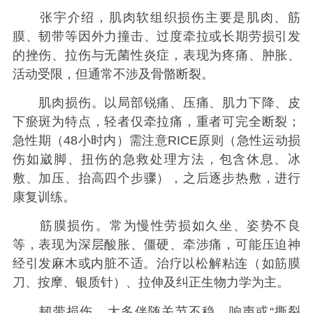
张宇介绍，肌肉软组织损伤主要是肌肉、筋
膜、韧带等因外力撞击、过度牵拉或长期劳损引发
的挫伤、拉伤与无菌性炎症，表现为疼痛、肿胀、
活动受限，但通常不涉及骨骼断裂。
肌肉损伤。以局部锐痛、压痛、肌力下降、皮
下瘀斑为特点，轻者仅牵拉痛，重者可完全断裂；
急性期（48小时内）需注意RICE原则‌（急性运动损
伤如崴脚、扭伤的急救处理方法，包含休息、冰
敷、加压、抬高四个步骤），之后逐步热敷，进行
康复训练。
筋膜损伤‌。常为慢性劳损如久坐、姿势不良
等，表现为深层酸胀、僵硬、牵涉痛，可能压迫神
经引发麻木或内脏不适。治疗以松解粘连（‌如筋膜
刀、按摩、银质针）、拉伸及纠正生物力学为主。
韧带损伤‌。大多伴随关节不稳、响声或“撕裂