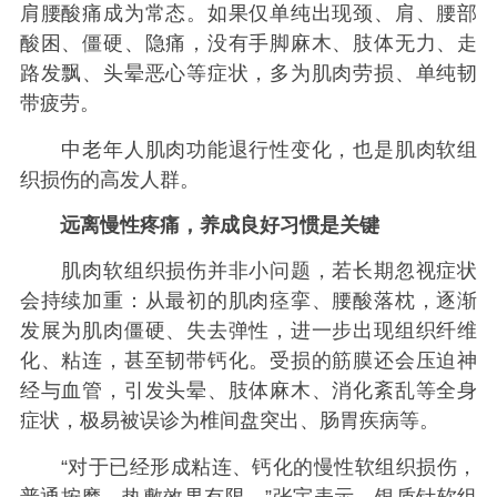
肩腰酸痛成为常态。如果仅单纯出现颈、肩、腰部
酸困、僵硬、隐痛，没有手脚麻木、肢体无力、走
路发飘、头晕恶心等症状，多为肌肉劳损、单纯韧
带疲劳。
中老年人肌肉功能退行性变化，也是肌肉软组
织损伤的高发人群。
远离慢性疼痛，养成良好习惯是关键
肌肉软组织损伤并非小问题，若长期忽视症状
会持续加重：从最初的肌肉痉挛、腰酸落枕，逐渐
发展为肌肉僵硬、失去弹性，进一步出现组织纤维
化、粘连，甚至韧带钙化。受损的筋膜还会压迫神
经与血管，引发头晕、肢体麻木、消化紊乱等全身
症状，极易被误诊为椎间盘突出、肠胃疾病等。
“对于已经形成粘连、钙化的慢性软组织损伤，
普通按摩、热敷效果有限。”张宇表示，银质针软组