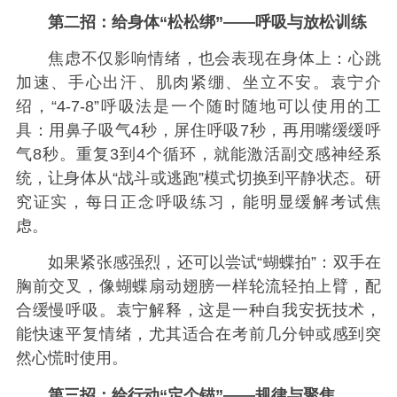
第二招：给身体“松松绑”——呼吸与放松训练
焦虑不仅影响情绪，也会表现在身体上：心跳
加速、手心出汗、肌肉紧绷、坐立不安。袁宁介
绍，“4-7-8”呼吸法是一个随时随地可以使用的工
具：用鼻子吸气4秒，屏住呼吸7秒，再用嘴缓缓呼
气8秒。重复3到4个循环，就能激活副交感神经系
统，让身体从“战斗或逃跑”模式切换到平静状态。研
究证实，每日正念呼吸练习，能明显缓解考试焦
虑。
如果紧张感强烈，还可以尝试“蝴蝶拍”：双手在
胸前交叉，像蝴蝶扇动翅膀一样轮流轻拍上臂，配
合缓慢呼吸。袁宁解释，这是一种自我安抚技术，
能快速平复情绪，尤其适合在考前几分钟或感到突
然心慌时使用。
第三招：给行动“定个锚”——规律与聚焦