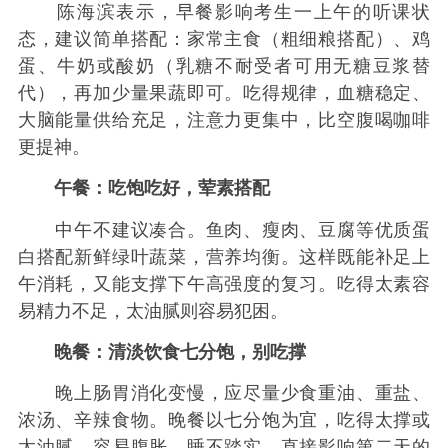
陈海滨表示，早餐影响考生一上午的听课状
态，建议简单搭配：家常主食（粗细粮搭配）、鸡
蛋、牛奶或酸奶（乳糖不耐受者可用无糖豆浆替
代），再加少量果蔬即可。吃得规律，血糖稳定、
大脑能量供给充足，注意力更集中，比空腹喝咖啡
更提神。
午餐：吃饱吃好，荤素搭配
中午不建议凑合。鱼肉、瘦肉、豆腐等优质蛋
白搭配新鲜绿叶蔬菜，营养均衡。这样既能补足上
午消耗，又能支撑下午高强度的复习。吃得太素容
易精力不足，太油腻则容易犯困。
晚餐：清淡饮食七分饱，别吃撑
晚上肠胃消化变慢，应尽量少食重油、重盐、
浓汤、辛辣食物。晚餐以七分饱为宜，吃得太撑或
太油腻，容易腹胀、睡不踏实，直接影响第二天的