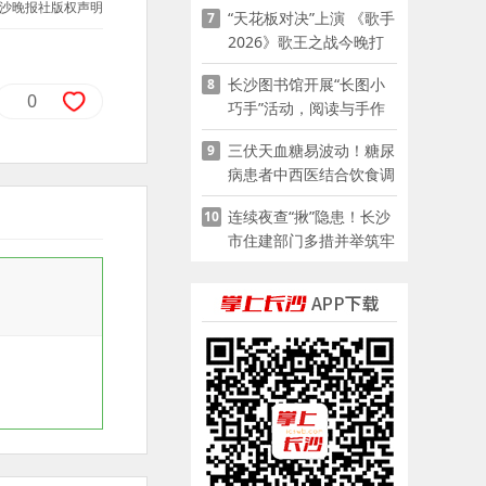
沙晚报社版权声明
“天花板对决”上演 《歌手
7
2026》歌王之战今晚打
响
长沙图书馆开展“长图小
8
0
巧手”活动，阅读与手作
赋能少儿暑期成长
三伏天血糖易波动！糖尿
9
病患者中西医结合饮食调
养指南
连续夜查“揪”隐患！长沙
10
市住建部门多措并举筑牢
夏季建筑施工安全防线