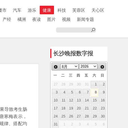
楼市
汽车
游乐
健康
科技
芙蓉区
天心区
产经
橘洲
夜读
图片
视频
新闻专题
长沙晚报数字报
一
二
三
四
五
六
日
27
28
29
30
31
1
2
3
4
5
6
7
8
9
10
11
12
13
14
15
16
结果导致考生肠
17
18
19
20
21
22
23
唐寒梅表示，
24
25
26
27
28
29
30
规律、搭配均
31
1
2
3
4
5
6