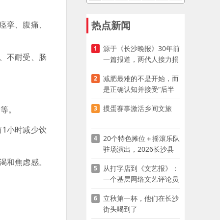
热点新闻
痉挛、腹痛、
源于《长沙晚报》30年前
1
、不耐受、肠
一篇报道，两代人接力捐
资助学
减肥最难的不是开始，而
2
是正确认知并接受“后半
程”
掼蛋赛事激活乡间文旅
3
等。
前1小时减少饮
20个特色摊位＋摇滚乐队
4
驻场演出，2026长沙县
夜市嘉年华启幕
渴和焦虑感。
从打字店到《文艺报》：
5
一个基层网络文艺评论员
的突围
立秋第一杯，他们在长沙
6
街头喝到了