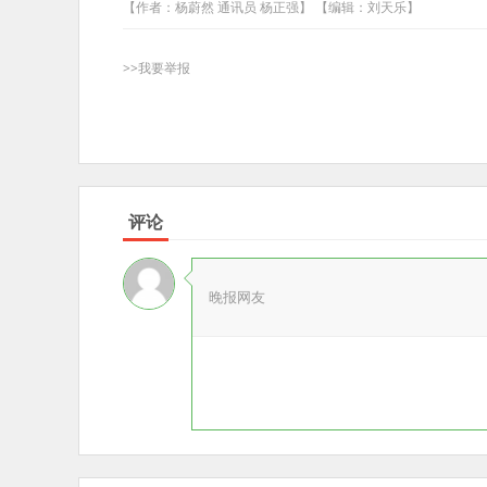
【作者：杨蔚然 通讯员 杨正强】 【编辑：刘天乐】
>>我要举报
评论
晚报网友