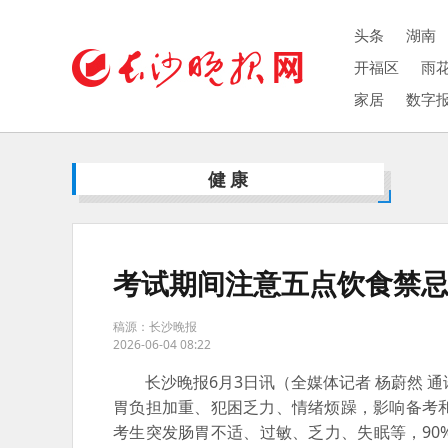
头条
湖南
开福区
雨
家居
数字
健康
考试期间注意五点饮食禁
稿源：长沙晚报
2026-06-04 08:22
长沙晚报6月3日讯（全媒体记者 杨蔚然 通
胃负担加重、犯困乏力、情绪烦躁，影响备考
考生突发肠胃不适、过敏、乏力、失眠等，9