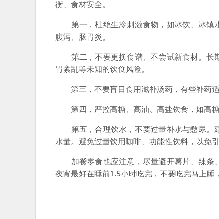
衡、食材安全。
第一，杜绝生冷刺激食物，如冰饮、冰镇水
腹泻、肠胃炎。
第二，不要更换食谱、不尝试新食材。长期
胃紊乱等未知的饮食风险。
第三，不要盲目食用滋补汤药，有些补药适
第四，严控高糖、高油、高盐饮食，如高糖奶
第五，合理饮水，不要过量补水与憋尿。建议少
水量。避免过量饮用咖啡、功能性饮料，以免
加餐零食也应注意，尽量避开薯片、辣条、
夜宵最好在睡前1.5小时吃完，不要吃完马上睡