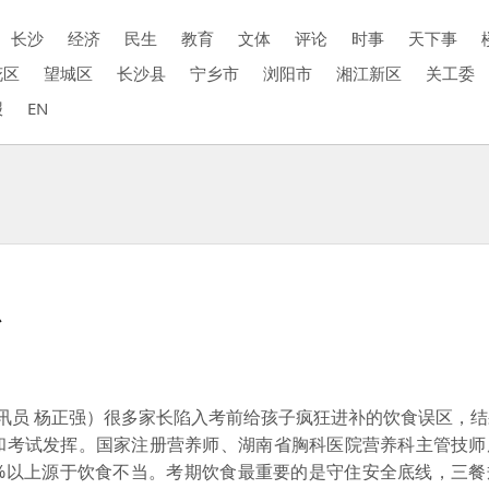
长沙
经济
民生
教育
文体
评论
时事
天下事
花区
望城区
长沙县
宁乡市
浏阳市
湘江新区
关工委
报
EN
忌
讯员 杨正强）很多家长陷入考前给孩子疯狂进补的饮食误区，
和考试发挥。国家注册营养师、湖南省胸科医院营养科主管技师
0%以上源于饮食不当。考期饮食最重要的是守住安全底线，三餐