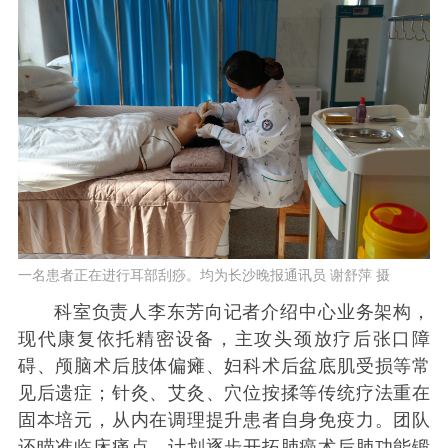
一名患者正在进行耳部刮痧。均为长沙晚报通讯员 谢舒萍 摄
科室负责人李东芳向记者介绍中心业务架构，
现代康复依托精密设备，主攻头颈放疗后张口障
碍、颅脑术后肢体偏瘫、妇科术后盆底肌受损等常
见后遗症；针灸、艾灸、穴位按揉等传统疗法重在
固本培元，从内在调理提升患者自身免疫力。团队
还瞄准临床痛点，计划逐步开拓肺癌术后肺功能锻