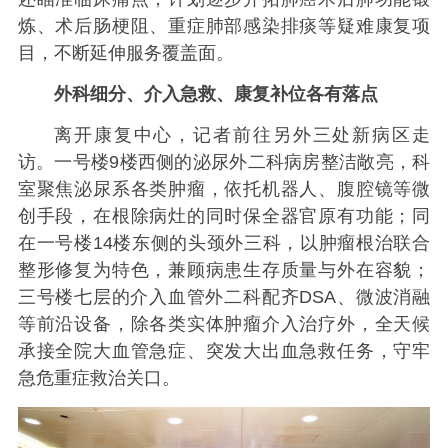
炼、术后肠梗阻、重症肺部感染排痰等疑难康复项
目，不断延伸服务覆盖面。
外科细分、介入急救、康复补位各有落点
离开康复中心，记者前往另外三处新病区走
访。一号楼9楼西侧的泌尿外二科病房整洁敞亮，科
室聚焦泌尿系各类肿瘤，依托机器人、腹腔镜等微
创手段，在根除病灶的同时保全器官原有功能；同
在一号楼14楼东侧的头颈外三科，以肿瘤根治联合
整形修复为特色，兼顾病患生存质量与外在容貌；
三号楼七层的介入血管外二科配齐DSA、微波消融
等前沿设备，除各类实体肿瘤介入治疗外，全天候
承接全院大血管急症、突发大出血急救任务，守牢
急危重症救治关口。