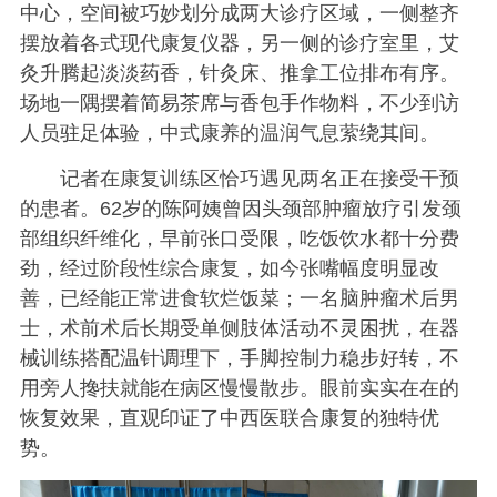
中心，空间被巧妙划分成两大诊疗区域，一侧整齐
摆放着各式现代康复仪器，另一侧的诊疗室里，艾
灸升腾起淡淡药香，针灸床、推拿工位排布有序。
场地一隅摆着简易茶席与香包手作物料，不少到访
人员驻足体验，中式康养的温润气息萦绕其间。
记者在康复训练区恰巧遇见两名正在接受干预
的患者。62岁的陈阿姨曾因头颈部肿瘤放疗引发颈
部组织纤维化，早前张口受限，吃饭饮水都十分费
劲，经过阶段性综合康复，如今张嘴幅度明显改
善，已经能正常进食软烂饭菜；一名脑肿瘤术后男
士，术前术后长期受单侧肢体活动不灵困扰，在器
械训练搭配温针调理下，手脚控制力稳步好转，不
用旁人搀扶就能在病区慢慢散步。眼前实实在在的
恢复效果，直观印证了中西医联合康复的独特优
势。