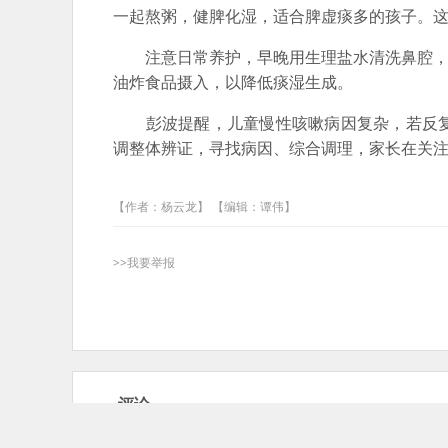
一起熬粥，健脾化湿，适合脾虚痰多的孩子。
注意日常养护，早晚用生理盐水清洗鼻腔，保
油炸食品摄入，以降低痰湿生成。
彭波提醒，儿童慢性咳嗽病因复杂，若反复
调整体辨证，寻找病因、综合调理，家长在关
【作者：杨云龙】 【编辑：谭伟】
>>我要举报
评论