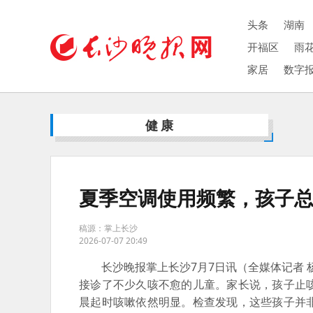
头条
湖南
开福区
雨
家居
数字
健康
夏季空调使用频繁，孩子
稿源：掌上长沙
2026-07-07 20:49
长沙晚报掌上长沙7月7日讯（全媒体记者 杨
接诊了不少久咳不愈的儿童。家长说，孩子止
晨起时咳嗽依然明显。检查发现，这些孩子并