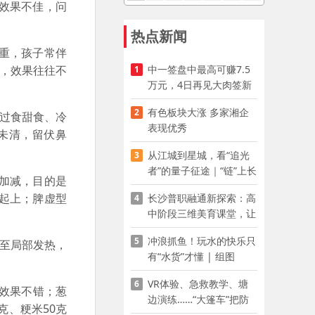
效果不佳，问
热点新闻
重，孩子常伴
中一签盘中最高可赚7.5
物，效果往往不
1
万元，4日再见大肉签新
股
有色板块大涨 多家湘企
2
过食甜食、冷
表现优秀
未清，留伏鼻
从江城到星城，看“追光
3
者”的量子征途｜“链”上长
加减，目的是
沙 “才”够硬核
起上；脾虚型
长沙普职融通新探索：高
4
中阶段三维美育课堂，让
少年向美而生
冲浪抓鱼！玩水的快乐只
5
至局部发热，
有“水货”才懂 | 组图
VR体验、急救教学、塘
6
效果不错；葱
边演练……“大篷车”把防
克、粳米50克
溺水课堂搬到乡村青少年