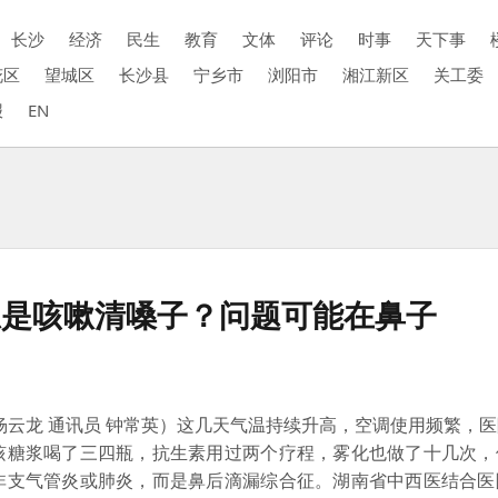
长沙
经济
民生
教育
文体
评论
时事
天下事
花区
望城区
长沙县
宁乡市
浏阳市
湘江新区
关工委
报
EN
总是咳嗽清嗓子？问题可能在鼻子
云龙 通讯员 钟常英）这几天气温持续升高，空调使用频繁，
咳糖浆喝了三四瓶，抗生素用过两个疗程，雾化也做了十几次，
非支气管炎或肺炎，而是鼻后滴漏综合征。湖南省中西医结合医