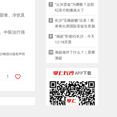
“云兴雷奋”为哪般？这部
7
家门口
纪录片刚播就火了
甜食、冷饮及
长沙“宝藏娭毑”出发！蔡
8
皋将出席国际安徒生奖颁
奖典礼并领奖
。中医治疗强
“湘超”常德VS长沙，今天
9
12:18开票
湘超做对了什么？｜星耀
10
沙晚报社版权声明
湘超
1