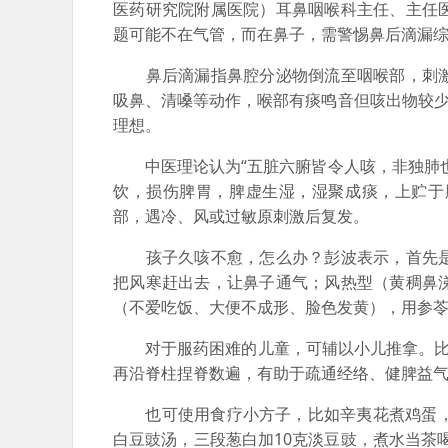
医药研究院附属医院）耳鼻咽喉科主任、主任
题可能不在气管，而在鼻子，需警惕鼻后滴漏
鼻后滴漏指鼻腔分泌物倒流至咽喉部，刺激
吸鼻、清嗓等动作，喉部有痰鸣音但咳出物较少
理想。
中医理论认为“五脏六腑皆令人咳，非独肺也
饮，损伤脾胃，脾虚生湿，湿聚成痰，上贮于
部，遇冷、风或过敏原刺激后复发。
孩子久咳不愈，怎么办？彭波表示，首先是
把风寒赶出去，让鼻子通气；风热型（黄稠鼻
（不爱吃饭、大便不成形、脸色发黄），用参
对于服药困难的儿童，可辅以小儿推拿。比如
再沿脊柱捏脊数遍，有助于疏通经络、健脾益
也可使用食疗小方子，比如辛夷花煮鸡蛋，辛
白豆豉汤，三段葱白加10克淡豆豉，煮水当茶喝