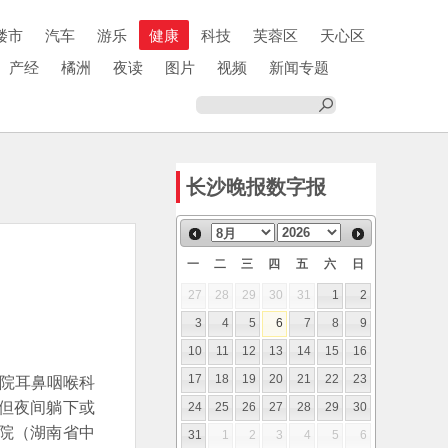
楼市
汽车
游乐
健康
科技
芙蓉区
天心区
产经
橘洲
夜读
图片
视频
新闻专题
长沙晚报数字报
一
二
三
四
五
六
日
27
28
29
30
31
1
2
3
4
5
6
7
8
9
10
11
12
13
14
15
16
医院耳鼻咽喉科
17
18
19
20
21
22
23
但夜间躺下或
24
25
26
27
28
29
30
院（湖南省中
31
1
2
3
4
5
6