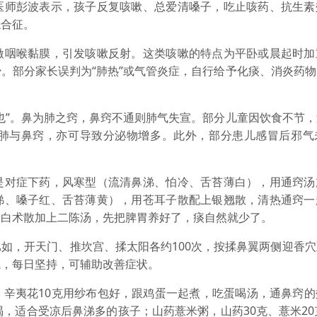
医师彭波表示，孩子反复咳嗽、总爱清嗓子，吃止咳药、抗生素
综合征。
咽喉黏膜，引发咳嗽反射。这类咳嗽的特点为平卧或晨起时加
。部分家长误判为“肺热”或气管炎症，自行给予化痰、消炎药
”。鼻为肺之窍，鼻窍不通则肺气失宣。部分儿童因饮食不节，
肺与鼻窍，亦可导致分泌物增多。此外，部分患儿感冒后邪气
对症下药，风寒型（流清鼻涕、怕冷、舌苔薄白），用通窍汤
涕、嗓子红、舌苔薄黄），用苍耳子散配上银翘散，清热通窍一
苓白术散加上二陈汤，先把脾胃养好了，痰自然就少了。
，开天门、推坎宫、揉太阳各约100次，按揉鼻翼两侧迎香穴
气，每日坚持，可辅助改善症状。
夷花10克用纱布包好，跟鸡蛋一起煮，吃蛋喝汤，通鼻窍的
，适合受凉后鼻涕多的孩子；山药薏米粥，山药30克、薏米20