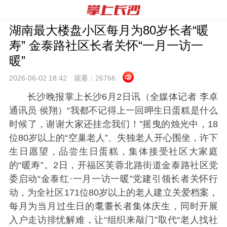
湖南最大楼盘小区每月为80岁长者“暖
寿” 金泰路社区长者关怀“一月一访一
暖”
2026-06-02 18:
42
观看：
26766
长沙晚报掌上长沙6月2日讯（全媒体记者 李卓
通讯员 侯翔）“我都不记得上一回呷生日蛋糕是什么
时候了，谢谢大家还挂念我们！”摇曳的烛光中，18
位80岁以上的“空巢老人”、失独老人开心围坐，许下
生日愿望，品尝生日蛋糕，集体接受社区大家庭
的“暖寿”。2日，开福区芙蓉北路街道金泰路社区党
委启动“金泰红·一月一访一暖”党建引领长者关怀行
动，为全社区171位80岁以上的老人建立关爱档案，
每月为当月过生日的耄耋长者集体庆生，同时开展
入户走访排忧解难，让“组织来敲门”取代“老人找社