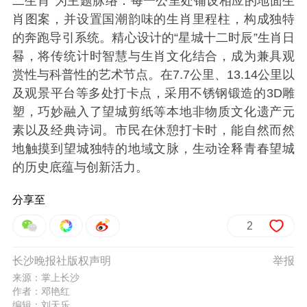
二生肖”为主题脉络：每一公里处铺设相应的地面生
肖图案，并设置国潮韵味的生肖里程柱，构成独特
的奔跑导引系统。精心设计的“星城十二时辰”生肖日
晷，将传统计时智慧与生肖文化结合，成为兼具观
赏性与科普性的艺术节点。
在7.7公里、13.14公里以
及观景平台等多处打卡点，采用不锈钢锻造的3D雕
塑，巧妙融入了望城剪纸等本地非物质文化遗产元
素以及经典诗词。市民在休憩打卡时，能自然而然
地触摸到望城独特的地域文脉，生动诠释青春望城
的历史底蕴与创新活力。
分享至
2
长沙晚报社版权声明
举报
来源：掌上长沙
作者：邓艳红
编辑：刘天乐