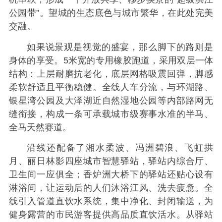
公园带”。望城的生态底色与城市繁华，在此处完美
交融。
如果说景观是视觉的盛宴，那么脚下的路则是
身体的享受。5米宽的专用橡胶跑道，采用双层一体
结构：上层耐磨抗老化，底层网格吸震回弹，脚感
柔软舒适且平衡稳健。全线人车分流，与环湖路、
银星湾公园及大泽湖近自然湿地公园等内部路网无
缝衔接，构成一条可承载城市级赛事水准的半马、
全马天然赛道。
沿线还配备了湘水柔波、冯洲碧浪、飞虹拱
月、丽日林影四座城市智慧驿站，驿站内综合厅、
卫生间一应俱全；香炉洲大桥下的驿站还贴心设有
淋浴间，让运动后的人们沐浴江风、洗去疲惫。全
线引入管道直饮水系统，集中净化、封闭输送，为
健身露营的市民游客提供高品质直饮活水。从驿站