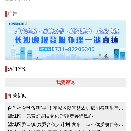
广告
热门评论
我要评论
相关新闻
合作社育秧备耕“早”！望城区以智慧农机赋能春耕生产，
早中稻机插机抛秧面积将超七万亩
望城区：元宵灯谜映文化 理论竞答润民心
望城区乔口镇“兴乔合伙人计划”发布，13个优质项目等您