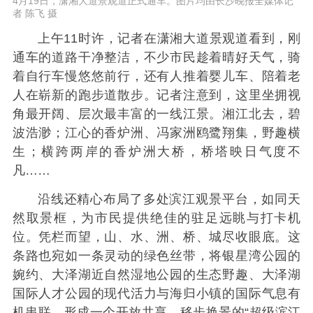
4月19日，潇湘大道景观道正式通车。图片均由长沙晚报全媒体记
者 陈飞 摄
上午11时许，记者在潇湘大道景观道看到，刚
通车的道路干净整洁，不少市民趁着晴好天气，骑
着自行车慢悠悠前行，还有人推着婴儿车、陪着老
人在崭新的跑步道散步。记者注意到，这里坐拥视
角最开阔、层次最丰富的一线江景。湘江北去，碧
波浩渺；江心的香炉洲、冯家洲鸥鹭翔集，野趣横
生；横跨两岸的香炉洲大桥，桥塔映日气度不
凡……
沿线还精心布局了多处滨江观景平台，如同天
然取景框，为市民提供绝佳的驻足远眺与打卡机
位。凭栏而望，山、水、洲、桥、城尽收眼底。这
条路也宛如一条灵动的绿色丝带，将银星湾公园的
婉约、大泽湖近自然湿地公园的生态野趣、大泽湖
国际人才公园的现代活力与海归小镇的国际气息有
机串联，形成一个开放共享、移步换景的“超级滨江