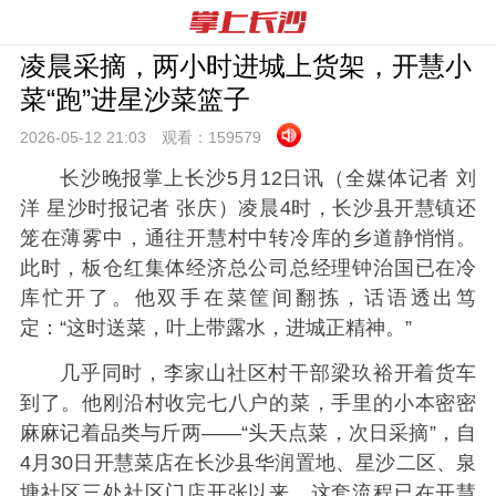
凌晨采摘，两小时进城上货架，开慧小
菜“跑”进星沙菜篮子
2026-05-12 21:
03
观看：
159579
长沙晚报掌上长沙5月12日讯（全媒体记者 刘
洋 星沙时报记者 张庆）凌晨4时，长沙县开慧镇还
笼在薄雾中，通往开慧村中转冷库的乡道静悄悄。
此时，板仓红集体经济总公司总经理钟治国已在冷
库忙开了。他双手在菜筐间翻拣，话语透出笃
定：“这时送菜，叶上带露水，进城正精神。”
几乎同时，李家山社区村干部梁玖裕开着货车
到了。他刚沿村收完七八户的菜，手里的小本密密
麻麻记着品类与斤两——“头天点菜，次日采摘”，自
4月30日开慧菜店在长沙县华润置地、星沙二区、泉
塘社区三处社区门店开张以来，这套流程已在开慧