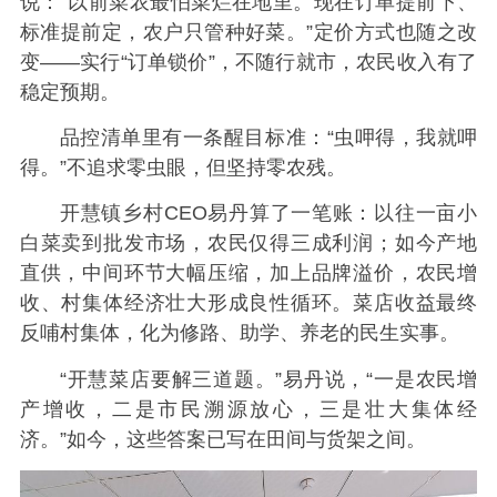
说：“以前菜农最怕菜烂在地里。现在订单提前下、
标准提前定，农户只管种好菜。”定价方式也随之改
变——实行“订单锁价”，不随行就市，农民收入有了
稳定预期。
品控清单里有一条醒目标准：“虫呷得，我就呷
得。”不追求零虫眼，但坚持零农残。
开慧镇乡村CEO易丹算了一笔账：以往一亩小
白菜卖到批发市场，农民仅得三成利润；如今产地
直供，中间环节大幅压缩，加上品牌溢价，农民增
收、村集体经济壮大形成良性循环。菜店收益最终
反哺村集体，化为修路、助学、养老的民生实事。
“开慧菜店要解三道题。”易丹说，“一是农民增
产增收，二是市民溯源放心，三是壮大集体经
济。”如今，这些答案已写在田间与货架之间。