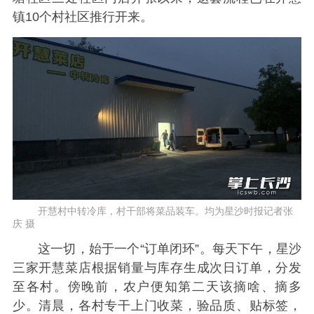
镇10个村社区推行开来。
开慧村中转冷库，村干部将菜品装车。均为星沙时报记者张
庆 摄
这一切，始于一个“订单闭环”。每天下午，星沙
三家开慧菜店根据销量与库存生成次日订单，分发
至各村。傍晚前，农户便知第二天该摘啥、摘多
少。清晨，各村专干上门收菜，验品质、贴标签，