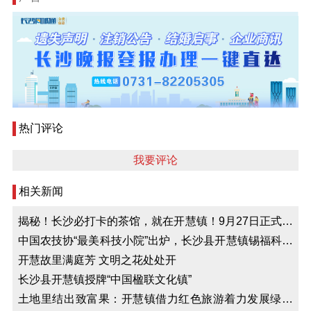
热门评论
我要评论
相关新闻
揭秘！长沙必打卡的茶馆，就在开慧镇！9月27日正式开
业！
中国农技协“最美科技小院”出炉，长沙县开慧镇锡福科技
小院入选，系长沙首个
开慧故里满庭芳 文明之花处处开
长沙县开慧镇授牌“中国楹联文化镇”
土地里结出致富果：开慧镇借力红色旅游着力发展绿色