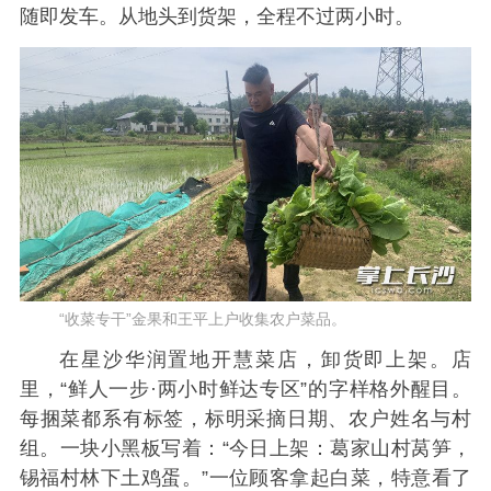
随即发车。从地头到货架，全程不过两小时。
“收菜专干”金果和王平上户收集农户菜品。
在星沙华润置地开慧菜店，卸货即上架。店
里，“鲜人一步·两小时鲜达专区”的字样格外醒目。
每捆菜都系有标签，标明采摘日期、农户姓名与村
组。一块小黑板写着：“今日上架：葛家山村莴笋，
锡福村林下土鸡蛋。”一位顾客拿起白菜，特意看了