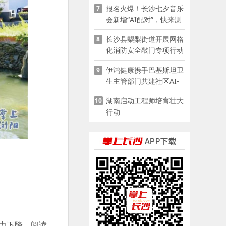
报名火爆！长沙七夕音乐
7
会新增“AI配对”，快来测
测你的七夕缘分
长沙县㮾梨街道开展网格
8
化消防安全敲门专项行动
伊鸿健康携手巴基斯坦卫
9
生主管部门共建社区AI-
POCT生态
湖南启动工程师培育壮大
10
行动
力下降、阅读