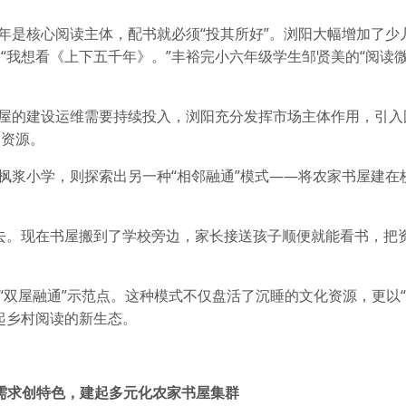
少年是核心阅读主体，配书就必须“投其所好”。浏阳大幅增加了少
“我想看《上下五千年》。”丰裕完小六年级学生邹贤美的“阅读微
书屋的建设运维需要持续投入，浏阳充分发挥市场主体作用，引入
动资源。
村枫浆小学，则探索出另一种“相邻融通”模式——将农家书屋建在
去。现在书屋搬到了学校旁边，家长接送孩子顺便就能看书，把
个“双屋融通”示范点。这种模式不仅盘活了沉睡的文化资源，更以
起乡村阅读的新生态。
需求创特色，建起多元化农家书屋集群