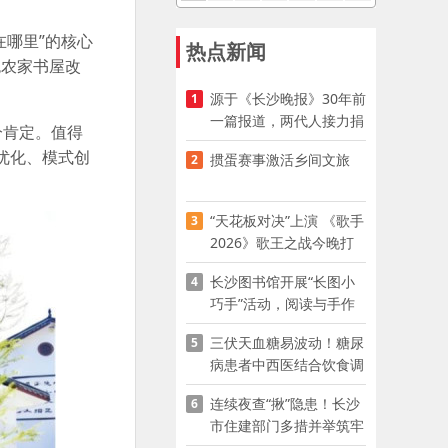
哪里”的核心
热点新闻
色农家书屋改
源于《长沙晚报》30年前
1
一篇报道，两代人接力捐
分肯定。值得
资助学
优化、模式创
掼蛋赛事激活乡间文旅
2
“天花板对决”上演 《歌手
3
2026》歌王之战今晚打
响
长沙图书馆开展“长图小
4
巧手”活动，阅读与手作
赋能少儿暑期成长
三伏天血糖易波动！糖尿
5
病患者中西医结合饮食调
养指南
连续夜查“揪”隐患！长沙
6
市住建部门多措并举筑牢
夏季建筑施工安全防线