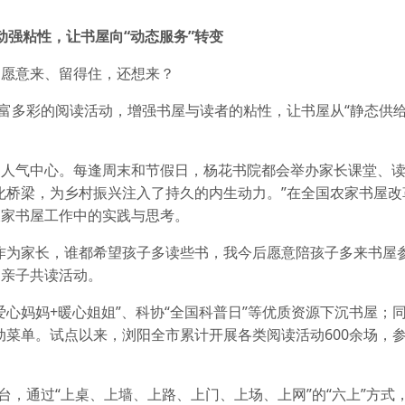
动强粘性，让书屋向“动态服务”转变
民愿意来、留得住，还想来？
富多彩的阅读活动，增强书屋与读者的粘性，让书屋从“静态供给
的人气中心。每逢周末和节假日，杨花书院都会举办家长课堂、
化桥梁，为乡村振兴注入了持久的内生动力。”在全国农家书屋改
农家书屋工作中的实践与思考。
作为家长，谁都希望孩子多读些书，我今后愿意陪孩子多来书屋参
场亲子共读活动。
心妈妈+暖心姐姐”、科协“全国科普日”等优质资源下沉书屋；同
动菜单。试点以来，浏阳全市累计开展各类阅读活动600余场，参
台，通过“上桌、上墙、上路、上门、上场、上网”的“六上”方式