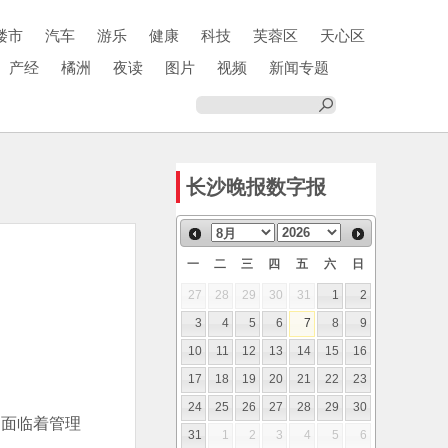
楼市
汽车
游乐
健康
科技
芙蓉区
天心区
产经
橘洲
夜读
图片
视频
新闻专题
长沙晚报数字报
一
二
三
四
五
六
日
27
28
29
30
31
1
2
3
4
5
6
7
8
9
10
11
12
13
14
15
16
17
18
19
20
21
22
23
24
25
26
27
28
29
30
期面临着管理
31
1
2
3
4
5
6