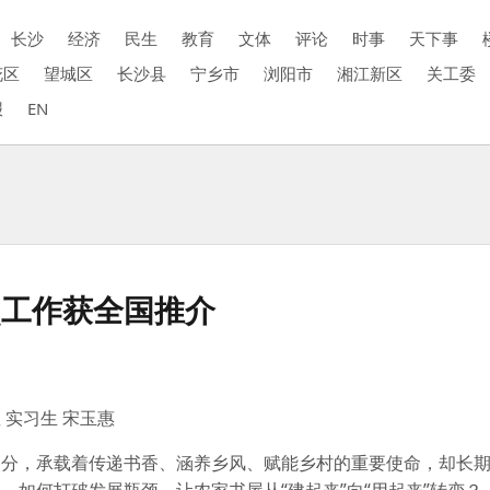
长沙
经济
民生
教育
文体
评论
时事
天下事
花区
望城区
长沙县
宁乡市
浏阳市
湘江新区
关工委
报
EN
点工作获全国推介
 实习生 宋玉惠
部分，承载着传递书香、涵养乡风、赋能乡村的重要使命，却长