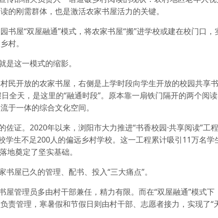
阅读的刚需群体，也是激活农家书屋活力的关键。
园书屋“双屋融通”模式，将农家书屋“搬”进学校或建在校门口，
及乡村。
点就是这一模式的缩影。
向村民开放的农家书屋，右侧是上学时段向学生开放的校园共享
假日全天，是这里的“融通时段”。原本靠一扇铁门隔开的两个阅
交流于一体的综合文化空间。
佐证。2020年以来，浏阳市大力推进“书香校园·共享阅读”工程
校学生不足200人的偏远乡村学校。这一工程累计吸引11万名学
的落地奠定了坚实基础。
家书屋已久的管理、配书、投入“三大痛点”。
家书屋管理员多由村干部兼任，精力有限。而在“双屋融通”模式下
负责管理，寒暑假和节假日则由村干部、志愿者接力，实现了“