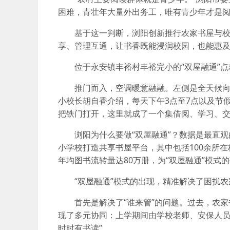
困难，青壮年大量外出务工，唯有青少年才是
基于这一判断，浏阳创新推行农家书屋与校
享、管理互通，让书香既能浸润校园，也能惠
位于永安镇丰裕村丰裕完小的“双屋融通”
推门而入，空调暖意融融。左侧是全天候
小校长胡自香介绍，每天下午3点至7点以及节
把铁门打开，这里就成了一个集借阅、学习、
浏阳为什么要做“双屋融通”？数据是最直观的
小学校打造共享书屋平台，其中包括100余所在
年均图书流转量达80万册，为“双屋融通”模式
“双屋融通”模式的出现，精准解决了困扰农
首先是解决了“谁来管”的问题。过去，农
现了多元协同：上学期间由学校老师、安保人员
时时有书读”。