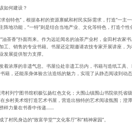
又该如何建设？
需求创特色”，根据各村的资源禀赋和村民实际需求，打造“一主一
传主阵地功能，“一特”则是结合当地产业、文化等特色，打造个性
“油茶香”扑面而来。作为远近闻名的油茶产业村，金田村农家书
、加工、销售的专业书籍。书屋还定期邀请农技专家开展讲座，为
产业发展提供智力支撑。
散发着浓厚的非遗气息。书屋位处非遗工坊内，书籍与造纸工具、
关书籍，还能亲身体验古法造纸的魅力，实现了从静态阅读到动
潭湾村列宁图书馆积极弘扬红色文化；大围山镇围山书院依托省
村在乡村美术馆打造艺术书屋，营造出独特的艺术阅读氛围；澄
让榜样力量在书香中传递……
了村民身边的“致富学堂”“文化客厅”和“精神家园”。