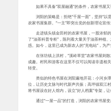
如果不具备“双屋融通”的条件，农家书屋
浏阳的策略是：拒绝“千屋一面”，坚持“以
农家书屋集群。“一主”即突出党的创新理论宣
走进镇头镇金田村的农家书屋，一股浓郁的
了“油茶科普专柜”，陈列着大量关于油茶种植
惑。如今，这里已成为新农人的“充电站”，为
在张坊镇上洪村，“溪岭草堂”农家书屋则
成趣。村民和游客在这里不仅可以阅读非遗相
转变。
类似的特色书屋在浏阳遍地开花：小河乡
位，让历史文脉与时代新声共振；高坪镇双江
将书屋设在好人馆内，设立“好人档案”专架，
通过“一屋一品”的打造，浏阳的农家书屋变成