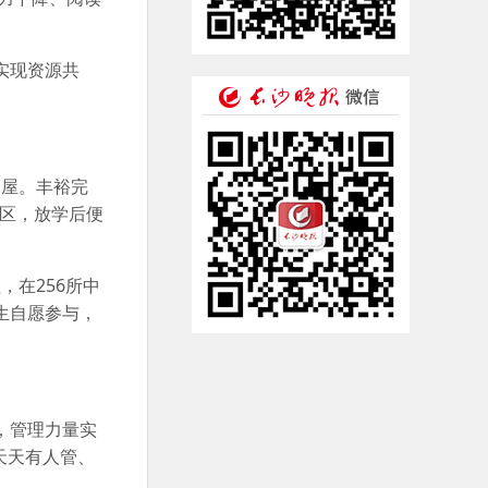
实现资源共
书屋。丰裕完
读区，放学后便
，在256所中
生自愿参与，
，管理力量实
天天有人管、