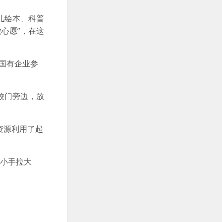
儿绘本、科普
心愿”，在这
国有企业参
校门旁边，放
资源利用了起
“小手拉大