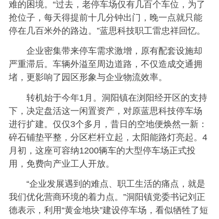
难的困境。“过去，老停车场仅有几百个车位，为了
抢位子，每天得提前十几分钟出门，晚一点就只能
停在几百米外的路边。”蓝思科技职工雷忠祥回忆。
企业密集带来停车需求激增，原有配套设施却
严重滞后。车辆外溢至周边道路，不仅造成交通拥
堵，更影响了园区形象与企业物流效率。
转机始于今年1月。洞阳镇在浏阳经开区的支持
下，决定盘活这一闲置资产，对原蓝思科技停车场
进行扩建。仅仅3个多月，昔日的空地便焕然一新：
碎石铺垫平整，分区栏杆立起，太阳能路灯亮起。4
月初，这座可容纳1200辆车的大型停车场正式投
用，免费向产业工人开放。
“企业发展遇到的难点、职工生活的痛点，就是
我们优化营商环境的着力点。”洞阳镇党委书记刘正
德表示，利用“黄金地块”建设停车场，看似牺牲了短