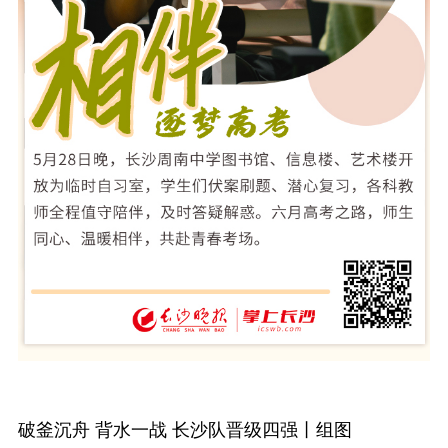
破釜沉舟 背水一战 长沙队晋级四强丨组图