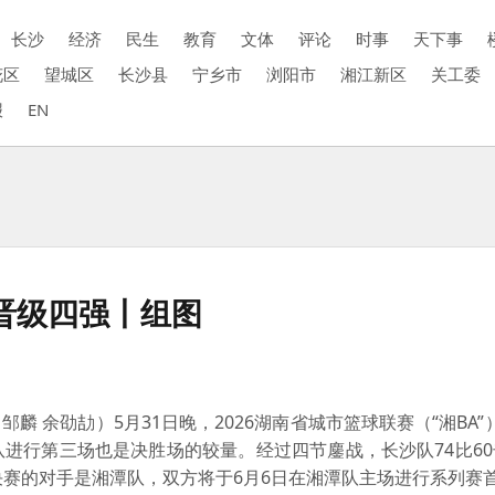
长沙
经济
民生
教育
文体
评论
时事
天下事
花区
望城区
长沙县
宁乡市
浏阳市
湘江新区
关工委
报
EN
队晋级四强丨组图
 余劭劼）5月31日晚，2026湖南省城市篮球联赛（“湘BA”）
进行第三场也是决胜场的较量。经过四节鏖战，长沙队74比6
决赛的对手是湘潭队，双方将于6月6日在湘潭队主场进行系列赛