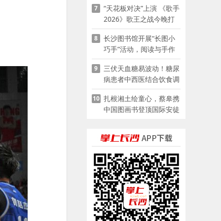
“天花板对决”上演 《歌手
7
2026》歌王之战今晚打
响
长沙图书馆开展“长图小
8
巧手”活动，阅读与手作
赋能少儿暑期成长
三伏天血糖易波动！糖尿
9
病患者中西医结合饮食调
养指南
扎根湘土绘童心，蔡皋携
10
中国图画书登顶国际安徒
生奖