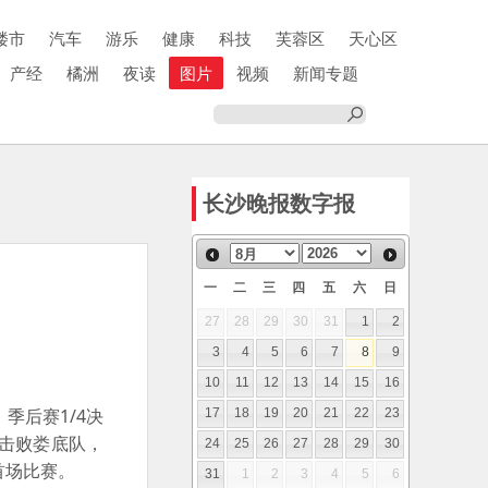
楼市
汽车
游乐
健康
科技
芙蓉区
天心区
产经
橘洲
夜读
图片
视频
新闻专题
长沙晚报数字报
一
二
三
四
五
六
日
27
28
29
30
31
1
2
3
4
5
6
7
8
9
10
11
12
13
14
15
16
季后赛1/4决
17
18
19
20
21
22
23
0击败娄底队，
24
25
26
27
28
29
30
首场比赛。
31
1
2
3
4
5
6