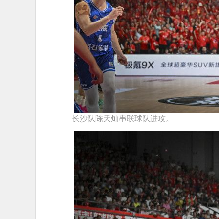
长沙队陈天灿串联球队进攻。