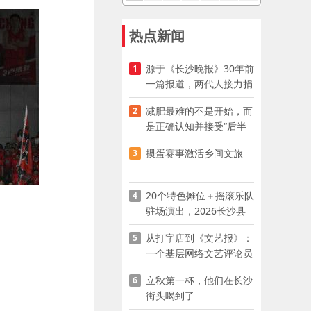
热点新闻
源于《长沙晚报》30年前
1
一篇报道，两代人接力捐
资助学
减肥最难的不是开始，而
2
是正确认知并接受“后半
程”
掼蛋赛事激活乡间文旅
3
20个特色摊位＋摇滚乐队
4
驻场演出，2026长沙县
夜市嘉年华启幕
从打字店到《文艺报》：
5
一个基层网络文艺评论员
的突围
立秋第一杯，他们在长沙
6
街头喝到了