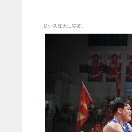
长沙队陈天灿突破。