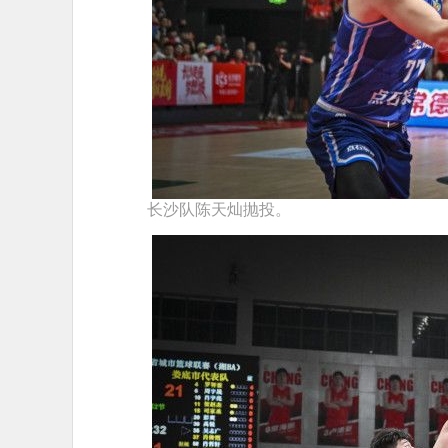
长沙队陈天灿抛投。