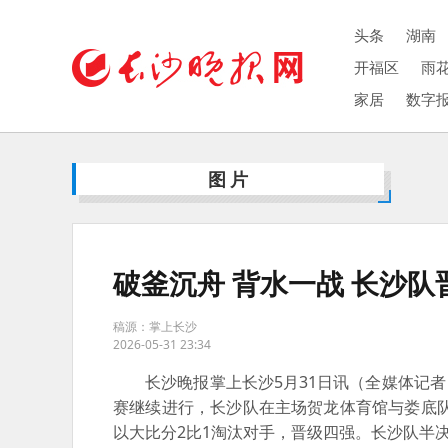
头条
湖南
开福区
雨
家居
数字
图片
破釜沉舟 背水一战 长沙
稿源：掌上长沙
2026-05-31 23:34
长沙晚报掌上长沙5月31日讯（全媒体记者 邹麟
赛继续进行，长沙队在主场贺龙体育馆与娄底队
以大比分2比1淘汰对手，晋级四强。长沙队半