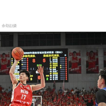
、余劭劼摄