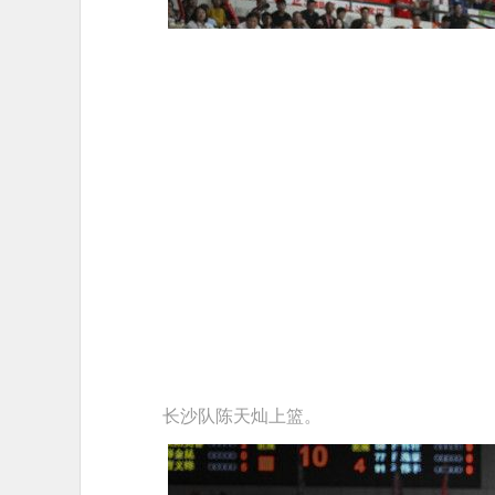
长沙队陈天灿上篮。