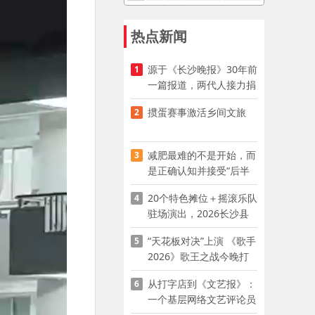
热点新闻
源于《长沙晚报》30年前
1
一篇报道，两代人接力捐
资助学
掼蛋赛事激活乡间文旅
2
减肥最难的不是开始，而
3
是正确认知并接受“后半
程”
20个特色摊位＋摇滚乐队
4
驻场演出，2026长沙县
夜市嘉年华启幕
“天花板对决”上演 《歌手
5
2026》歌王之战今晚打
响
从打字店到《文艺报》：
6
一个基层网络文艺评论员
的突围