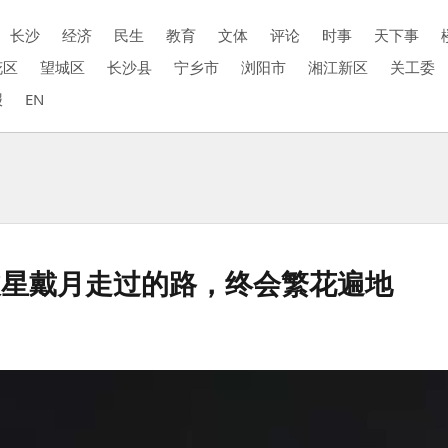
长沙
经济
民生
教育
文体
评论
时事
天下事
花区
望城区
长沙县
宁乡市
浏阳市
湘江新区
关工委
报
EN
披星戴月走过的路，终会繁花遍地