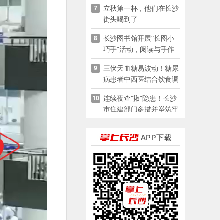
立秋第一杯，他们在长沙
7
街头喝到了
长沙图书馆开展“长图小
8
巧手”活动，阅读与手作
赋能少儿暑期成长
三伏天血糖易波动！糖尿
9
病患者中西医结合饮食调
养指南
连续夜查“揪”隐患！长沙
10
市住建部门多措并举筑牢
夏季建筑施工安全防线