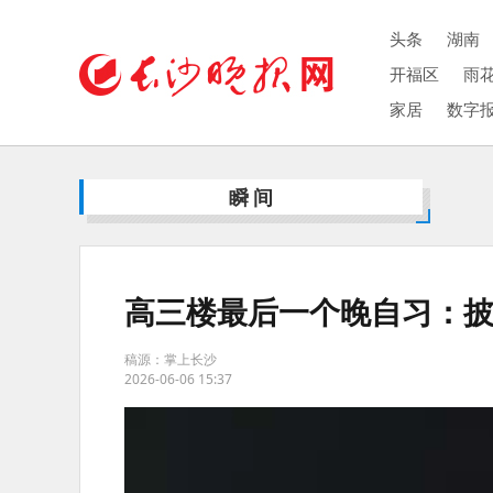
头条
湖南
开福区
雨
家居
数字
瞬间
高三楼最后一个晚自习：
稿源：掌上长沙
2026-06-06 15:37