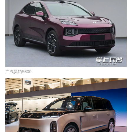
广汽昊铂S600