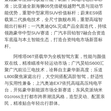
准；比亚迪全新海狮05凭借硬核越野气质与混动节
能优势，重塑中型家用SUV价值标杆；蔚来ES9搭
载第二代换电技术，全尺寸旗舰布局，重塑高端智
能出行标杆；一汽奥迪Q5L完成产品全面迭代，持续
领跑豪华中型SUV赛道；广汽丰田铂智7融合合资造
车底蕴与本土智能生态，打造合资纯电市场新晋标
杆。
阿维塔06T搭载华为全栈智驾方案，性能与颜值
双在线，精准瞄准年轻运动市场；广汽昊铂S600汇
聚广汽前沿三电技术，诠释自主豪华新高度；乐道
L800聚焦家庭出行，大空间搭配高阶智驾，舒适性
与实用性兼备；上汽奥迪EX7依托高端高压纯电平
台，开拓豪华新能源市场全新赛道；东风奕派纳米
01cross主打都市跨界潮流风格，造型灵动、配置亲
民，精准贴合年轻出行群体。