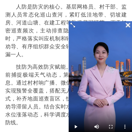
人防是防灾的核心。基层网格员、村干部、监
测人员常态化巡山查河，紧盯低洼地带、切坡建
房、河道山塘、在建工程等防汛薄弱环节，雨天加
密巡查频次，主动排查隐患、提前识别风险。同
时，严格落实叫应机制和转移避险闭环管理，耐心
劝导、有序组织群众安全转移，
确保不落一户、不
漏一人。
技防为高效
防灾赋能。依托精准气象预报，提
前捕捉极端天气动态，第一时间发布汛情预警信
息。通过村村响广播、微信群、手机短信等多渠道
实现预警全覆盖，搭配无人机巡查、空中喊话等方
式，补齐地面巡查盲区，快速排查偏远区域隐患、
劝导滞留人员。结合实时水文监测数据，掌握河流
水位涨落动态，科学调度水利设施，提前筑牢防汛
防线。