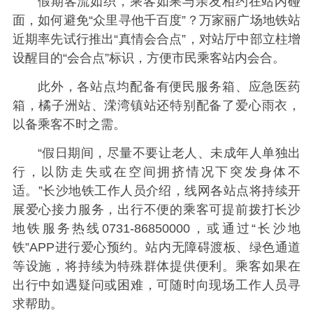
假期客流如织，乘客如果与亲友相约在站内碰
面，如何避免“众里寻他千百度”？万家丽广场地铁站
近期率先试行推出“真情会合点”，对站厅中部立柱增
设醒目的“会合点”标识，方便市民乘客站内会合。
此外，各站点均配备有便民服务箱、应急医药
箱，橘子洲站、溁湾镇站还特别配备了爱心雨衣，
以备乘客不时之需。
“假日期间，尽量不要让老人、未成年人单独出
行，以防走失或在空间拥挤情况下突发身体不
适。”长沙地铁工作人员介绍，线网各站点将持续开
展爱心接力服务，出行不便的乘客可提前拨打长沙
地铁服务热线0731-86850000，或通过“长沙地
铁”APP进行爱心预约。站内无障碍渡板、绿色通道
等设施，将持续为特殊群体提供便利。乘客如果在
出行中如遇疑问或困难，可随时向现场工作人员寻
求帮助。