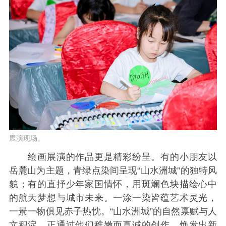
展演现场。
绘画展演的作品更是精彩纷呈。有的小朋友以
岳麓山为主题，青绿点染间呈现“山水洲城”的独特风
貌；有的直抒少年家国情怀，用斑斓色块描绘心中
的航天梦想与城市未来。一涂一染皆蕴艺术灵光，
一景一物俱见赤子热忱。“山水洲城”的自然禀赋与人
文积淀，正通过他们稚嫩而真诚的创作，焕发出新