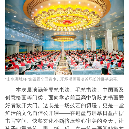
“山水洲城杯”第四届全国青少儿现场书画展演首场长沙展演启幕。
本次展演涵盖硬笔书法、毛笔书法、中国画及
创意绘画等门类，面向学龄前至高中阶段的书画爱
好者敞开大门。这既是一场技艺的切磋，更是一堂
鲜活的文化自信公开课——在键盘与屏幕日益占据
书写空间、快餐文化不断挤压静心审美的今天，让
孩子们重拾笔、墨、纸、砚，在一笔一画间触摸文