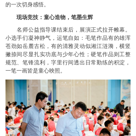
的一次切身感悟。
现场竞技：童心造物，笔墨生辉
名师公益指导课结束后，展演正式拉开帷幕。
小选手们凝神静气，运笔自如：毛笔作品有的雄浑
苍劲如岳麓古松，有的清雅灵动似湘江涟漪，横竖
撇捺间尽显扎实功底与少年心性；硬笔作品则工整
规范、笔锋流利，字里行间透出日常勤练的积淀，
一笔一画皆是童心映照。