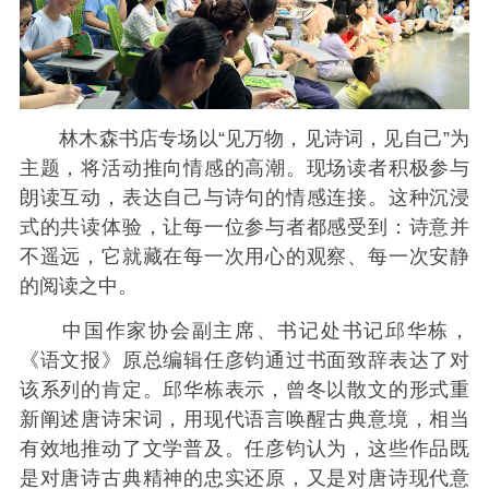
林木森书店专场以“见万物，见诗词，见自己”为
主题，将活动推向情感的高潮。现场读者积极参与
朗读互动，表达自己与诗句的情感连接。这种沉浸
式的共读体验，让每一位参与者都感受到：诗意并
不遥远，它就藏在每一次用心的观察、每一次安静
的阅读之中。
中国作家协会副主席、书记处书记邱华栋，
《语文报》原总编辑任彦钧通过书面致辞表达了对
该系列的肯定。邱华栋表示，曾冬以散文的形式重
新阐述唐诗宋词，用现代语言唤醒古典意境，相当
有效地推动了文学普及。任彦钧认为，这些作品既
是对唐诗古典精神的忠实还原，又是对唐诗现代意