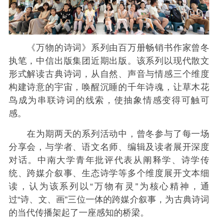
《万物的诗词》系列由百万册畅销书作家曾冬
执笔，中信出版集团近期出版。该系列以现代散文
形式解读古典诗词，从自然、声音与情感三个维度
构建诗意的宇宙，唤醒沉睡的千年诗魂，让草木花
鸟成为串联诗词的线索，使抽象情感变得可触可
感。
在为期两天的系列活动中，曾冬参与了每一场
分享会，与学者、语文名师、编辑及读者展开深度
对话。中南大学青年批评代表从阐释学、诗学传
统、跨媒介叙事、生态诗学等多个维度展开文本细
读，认为该系列以“万物有灵”为核心精神，通
过“诗、文、画”三位一体的跨媒介叙事，为古典诗词
的当代传播架起了一座感知的桥梁。