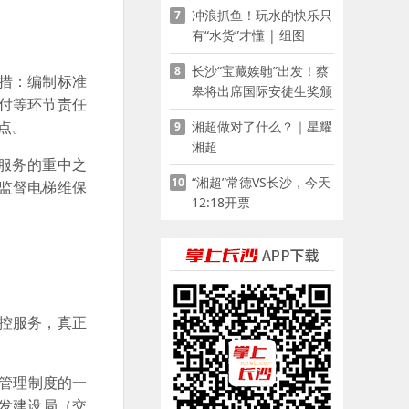
冲浪抓鱼！玩水的快乐只
7
有“水货”才懂 | 组图
长沙“宝藏娭毑”出发！蔡
8
措：编制标准
皋将出席国际安徒生奖颁
付等环节责任
奖典礼并领奖
点。
湘超做对了什么？｜星耀
9
湘超
服务的重中之
“湘超”常德VS长沙，今天
10
监督电梯维保
12:18开票
控服务，真正
管理制度的一
开发建设局（交