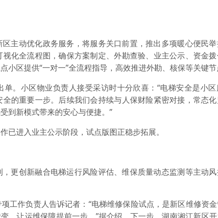
新区主动优化政务服务，将服务关口前置，推出多项暖心便民举
可视化全流程图，确保方案制定、外勘查验、业主公示、资金拨
点小区提供“一对一”全流程指导，高效推进外勘、核保等关键节
出单。小区物业负责人接受采访时十分欣喜：“电梯安全是小区
安全的重要一步。后续我们会持续与人保财险紧密对接，常态化
受到新模式带来的安心与便捷。”
工作已进入业主公示阶段，试点版图正稳步拓展。
制，更创新融合电梯运行风险评估、维保质量动态监测等主动风
专项工作负责人告诉记者：“电梯维修保险试点，是新区维修资金
’转变，让运维保障提前一步。”据介绍，下一步，湖南湘江新区