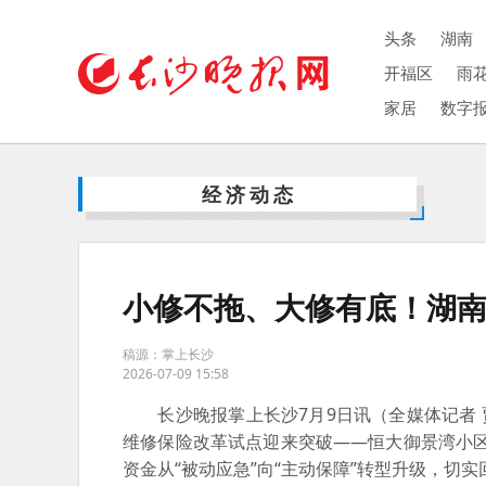
头条
湖南
开福区
雨
家居
数字
经济动态
小修不拖、大修有底！湖
稿源：掌上长沙
2026-07-09 15:58
长沙晚报掌上长沙7月9日讯
（全媒体记者
维修保险改革试点迎来突破——恒大御景湾小区
资金从“被动应急”向“主动保障”转型升级，切