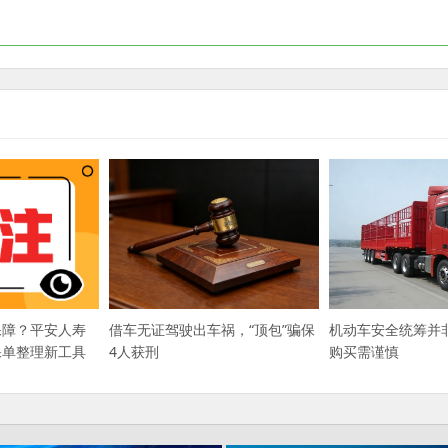
保障？平安人寿
借车无证驾驶出车祸，“顶包”骗保
机动车安全统筹并
保单整理新工具
4人获刑
购买需谨慎