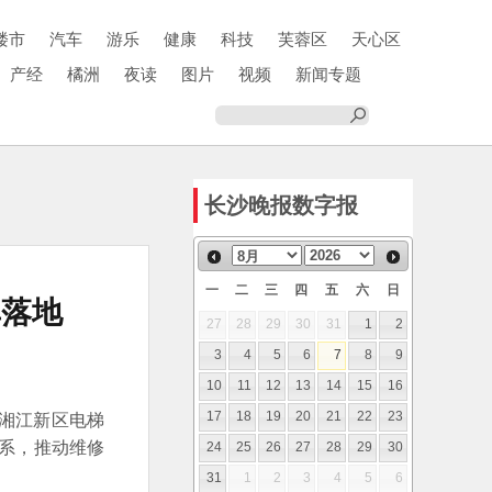
楼市
汽车
游乐
健康
科技
芙蓉区
天心区
产经
橘洲
夜读
图片
视频
新闻专题
长沙晚报数字报
一
二
三
四
五
六
日
单落地
27
28
29
30
31
1
2
3
4
5
6
7
8
9
10
11
12
13
14
15
16
南湘江新区电梯
17
18
19
20
21
22
23
体系，推动维修
24
25
26
27
28
29
30
31
1
2
3
4
5
6