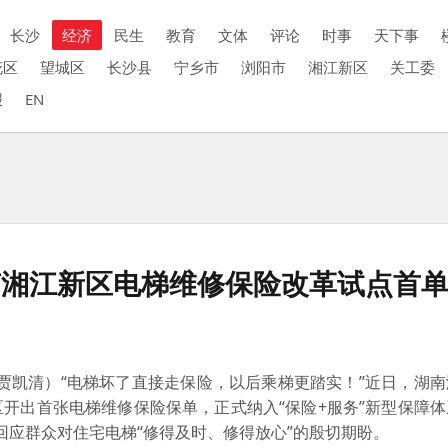
长沙
经济
民生
教育
文体
评论
时事
天下事
花区
望城区
长沙县
宁乡市
浏阳市
湘江新区
关工委
报
EN
南湘江新区电梯维修保险改革试点首
 贾凯清）
“电梯坏了直接走保险，以后乘梯更踏实！”近日，湖
开出首张电梯维修保险保单，正式纳入“保险+服务”新型保障
实回应群众对住宅电梯“修得及时、修得放心”的殷切期盼。