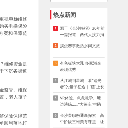
热点新闻
度重视电梯维修
购买电梯保险
源于《长沙晚报》30年前
1
方案和保障范
一篇报道，两代人接力捐
资助学
掼蛋赛事激活乡间文旅
2
有色板块大涨 多家湘企
3
位？维修资金是
表现优秀
干下沉各街道
从江城到星城，看“追光
4
者”的量子征途｜“链”上长
金监管、维保
沙 “才”够硬核
置，老人孩子
VR体验、急救教学、塘
5
边演练……“大篷车”把防
溺水课堂搬到乡村青少年
长沙普职融通新探索：高
解保险保障范
6
家门口
中阶段三维美育课堂，让
单顺利落地打
少年向美而生