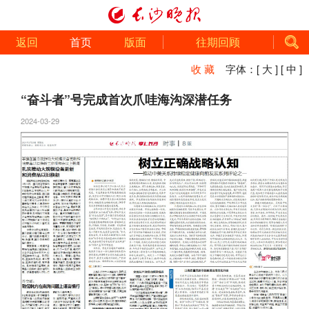
返回
首页
版面
往期回顾
收 藏
字体：
[ 大 ]
[ 中 ]
“奋斗者”号完成首次爪哇海沟深潜任务
2024-03-29