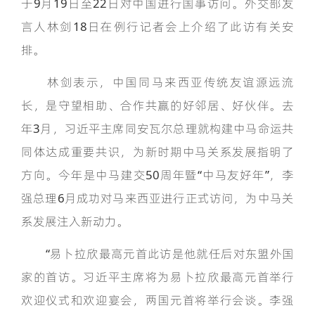
于9月19日至22日对中国进行国事访问。外交部发
言人林剑18日在例行记者会上介绍了此访有关安
排。
林剑表示，中国同马来西亚传统友谊源远流
长，是守望相助、合作共赢的好邻居、好伙伴。去
年3月，习近平主席同安瓦尔总理就构建中马命运共
同体达成重要共识，为新时期中马关系发展指明了
方向。今年是中马建交50周年暨“中马友好年”，李
强总理6月成功对马来西亚进行正式访问，为中马关
系发展注入新动力。
“易卜拉欣最高元首此访是他就任后对东盟外国
家的首访。习近平主席将为易卜拉欣最高元首举行
欢迎仪式和欢迎宴会，两国元首将举行会谈。李强