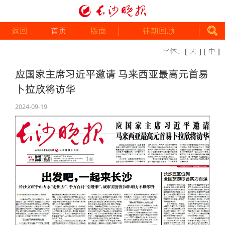
返回
首页
版面
往期回顾
字体：
[ 大 ]
[ 中 ]
应国家主席习近平邀请 马来西亚最高元首易
卜拉欣将访华
2024-09-19