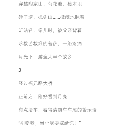
穿越陶家山、荷花池、樟木坝
砂子塘、枫树山……微醺地眯着
听站名，像儿时，被父亲背着
求救苦救难的菩萨，一路疼痛
月光下，游遍大半个故乡
3
经过福元路大桥
正前方，刚好看到月亮
有点堵车，看得清前车车尾的警示语
“别吻我，当心我要嫁给你！”