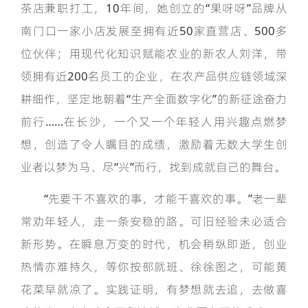
茶店兼职打工，10年间，她创立的“果呀呀”品牌从
南门口一家小店发展至拥有近50家直营店、500多
位伙伴；用现代化知识赋能农业的新农人刘洋，带
领拥有近200名员工的企业，在农产品供应链领域深
耕细作，坚定地朝着“生产全面数字化”的新征途奋力
前行……在长沙，一个又一个年轻人用兴趣点燃梦
想，创造了令人瞩目的成绩，激励着无数大学生创
业者以梦为马、尽“兴”而行，找到成就自己的舞台。
“先要干不喜欢的事，才能干喜欢的事。”老一辈
常劝年轻人，走一条安稳的路。可旧经验未必适合
新形势。在瞬息万变的时代，机会稍纵即逝，创业
热情亦难持久，等你按部就班、徐徐图之，可能黄
花菜早就凉了。实践证明，有梦想就去追，去做喜