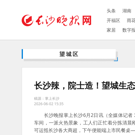
头条
湖南
开福区
雨
家居
数字
望城区
长沙辣，院士造！望城生
稿源：掌上长沙
2026-06-02 15:35
长沙晚报掌上长沙6月2日讯（全媒体记者 邓
车间，一派火热景象，工人们正忙着分拣清晨
可运抵长沙各大商超，下午便能端上市民餐桌—