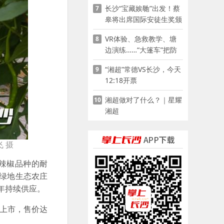
长沙“宝藏娭毑”出发！蔡
7
皋将出席国际安徒生奖颁
奖典礼并领奖
VR体验、急救教学、塘
8
边演练……“大篷车”把防
溺水课堂搬到乡村青少年
“湘超”常德VS长沙，今天
9
家门口
12:18开票
湘超做对了什么？｜星耀
10
湘超
 摄
辣椒品种的耐
”绿地生态农庄
年持续供应。
上市，售价达