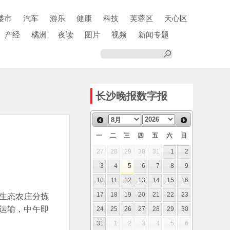
楼市
汽车
游乐
健康
科技
芙蓉区
天心区
产经
橘洲
夜读
图片
视频
新闻专题
长沙晚报数字报
一
二
三
四
五
六
日
27
28
29
30
31
1
2
3
4
5
6
7
8
9
10
11
12
13
14
15
16
地生态农庄分拣
17
18
19
20
21
22
23
运输，中午即
24
25
26
27
28
29
30
31
1
2
3
4
5
6