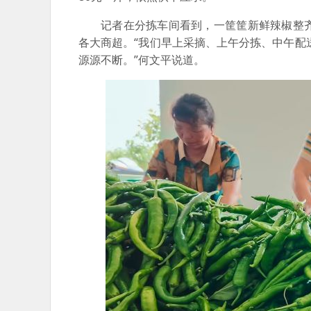
记者在分拣车间看到，一筐筐新鲜辣椒整
各大商超。“我们早上采摘、上午分拣、中午配
源源不断。”何文平说道。