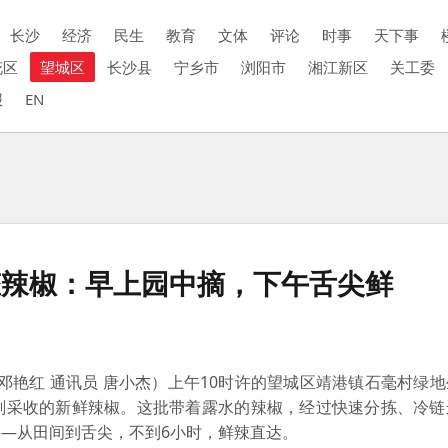
长沙
经济
民生
教育
文体
评论
时事
天下事
花区
望城区
长沙县
宁乡市
浏阳市
湘江新区
关工委
报
EN
态辣椒：早上园中摘，下午舌尖鲜
艳红 通讯员 唐小杰）
上午10时许的望城区靖港镇石毫村绿
刚采收的新鲜辣椒。这批带着露水的辣椒，经过快速分拣、冷链
—从田间到舌尖，不到6小时，鲜辣直达。