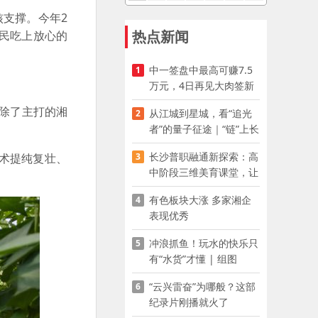
核支撑。今年2
热点新闻
民吃上放心的
中一签盘中最高可赚7.5
1
万元，4日再见大肉签新
股
，除了主打的湘
从江城到星城，看“追光
2
者”的量子征途｜“链”上长
沙 “才”够硬核
长沙普职融通新探索：高
3
术提纯复壮、
中阶段三维美育课堂，让
少年向美而生
有色板块大涨 多家湘企
4
表现优秀
冲浪抓鱼！玩水的快乐只
5
有“水货”才懂 | 组图
“云兴雷奋”为哪般？这部
6
纪录片刚播就火了