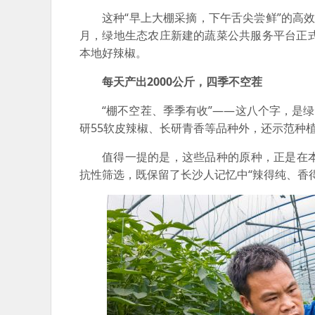
这种“早上大棚采摘，下午舌尖尝鲜”的高
月，绿地生态农庄新建的蔬菜公共服务平台正
本地好辣椒。
每天产出2000公斤，四季不空茬
“棚不空茬、季季有收”——这八个字，是
研55软皮辣椒、长研青香等品种外，还示范种
值得一提的是，这些品种的原种，正是在
抗性筛选，既保留了长沙人记忆中“辣得纯、香