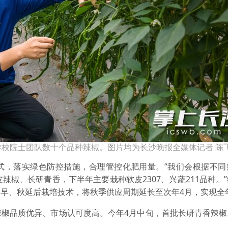
校院士团队数十个品种辣椒。图片均为长沙晚报全媒体记者 陈飞
式，落实绿色防控措施，合理管控化肥用量。“我们会根据不同
辣椒、长研青香，下半年主要栽种软皮2307、兴蔬211品种。
早、秋延后栽培技术，将秋季供应周期延长至次年4月，实现全
辣椒品质优异、市场认可度高。今年4月中旬，首批长研青香辣椒