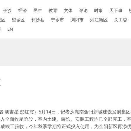
长沙
经济
民生
教育
文体
评论
时事
天下事
花区
望城区
长沙县
宁乡市
浏阳市
湘江新区
关工委
报
EN
源
者 胡吉星 彭红霞）5月14日，记者从湖南金阳新城建设发展集
进入全面收尾阶段，室内土建、装饰、安装工程均已全部完工，
底完成竣工验收，今年秋季学期将正式投入使用，为金阳新区再添