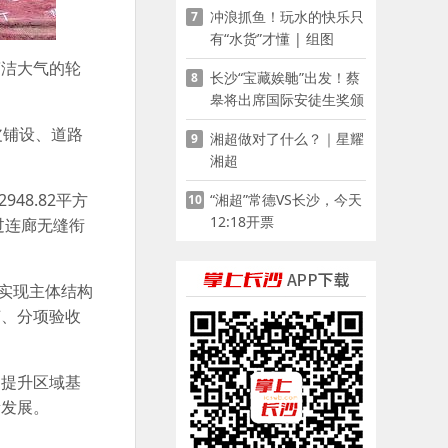
冲浪抓鱼！玩水的快乐只
7
有“水货”才懂 | 组图
简洁大气的轮
长沙“宝藏娭毑”出发！蔡
8
皋将出席国际安徒生奖颁
奖典礼并领奖
皮铺设、道路
湘超做对了什么？｜星耀
9
湘超
48.82平方
“湘超”常德VS长沙，今天
10
12:18开票
过连廊无缝衔
利实现主体结构
艺、分项验收
，提升区域基
量发展。