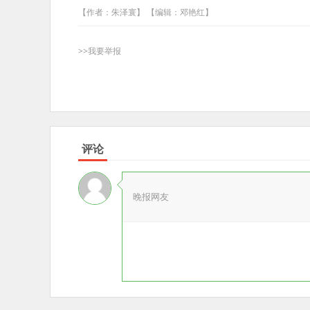
【作者：朱泽寰】 【编辑：邓艳红】
>>我要举报
评论
晚报网友