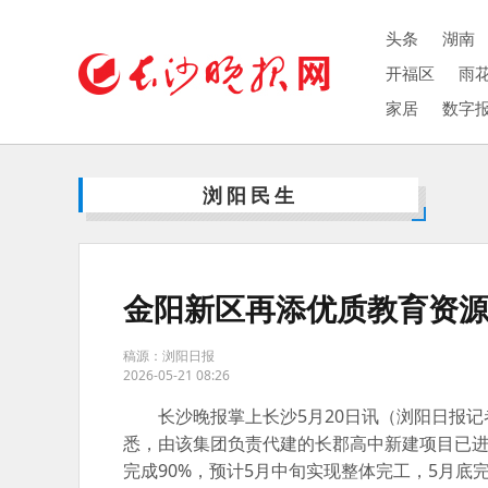
头条
湖南
开福区
雨
家居
数字
浏阳民生
金阳新区再添优质教育资
稿源：浏阳日报
2026-05-21 08:26
长沙晚报掌上长沙5月20日讯（浏阳日报记
悉，由该集团负责代建的长郡高中新建项目已
完成90%，预计5月中旬实现整体完工，5月