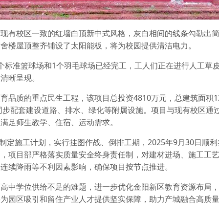
与现有校区一致的红墙白顶新中式风格，灰白相间的线条勾勒出
宿舍楼屋顶整齐铺设了太阳能板，将为校园提供清洁电力。
个标准篮球场和1个羽毛球场已经完工，工人们正在进行人工草
已清晰呈现。
品质的重点民生工程，该项目总投资4810万元，总建筑面积129
，同步配套建设道路、排水、绿化等附属设施。项目与现有校区通
位满足师生教学、住宿、运动需求。
学制定施工计划，实行挂图作战、倒排工期，2025年9月30日顺
中，项目部严格落实质量安全终身责任制，对建材进场、施工工
服连续降雨等不利因素影响，确保项目按节点推进。
区高中学位供给不足的难题，进一步优化金阳新区教育资源布局
将为园区吸引和留住产业人才提供坚实保障，助力产城融合高质