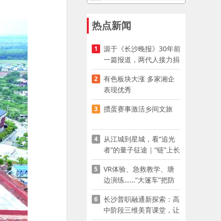
热点新闻
源于《长沙晚报》30年前
1
一篇报道，两代人接力捐
资助学
有色板块大涨 多家湘企
2
表现优秀
掼蛋赛事激活乡间文旅
3
从江城到星城，看“追光
4
者”的量子征途｜“链”上长
沙 “才”够硬核
VR体验、急救教学、塘
5
边演练……“大篷车”把防
溺水课堂搬到乡村青少年
长沙普职融通新探索：高
6
家门口
中阶段三维美育课堂，让
少年向美而生