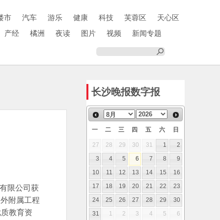
楼市
汽车
游乐
健康
科技
芙蓉区
天心区
产经
橘洲
夜读
图片
视频
新闻专题
长沙晚报数字报
一
二
三
四
五
六
日
27
28
29
30
31
1
2
3
4
5
6
7
8
9
10
11
12
13
14
15
16
团有限公司获
17
18
19
20
21
22
23
室外附属工程
24
25
26
27
28
29
30
优质教育资
31
1
2
3
4
5
6