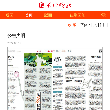
返回
首页
版面
往期回顾
收 藏
字体：
[ 大 ]
[ 中 ]
公告声明
2024-06-12