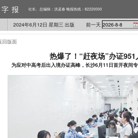
数字报
社长、总编辑：洪孟春 晚报热线：82220000
2024
年
6
月
12
日 星期
三
出版
前一天
返回版面
热爆了！“赶夜场”办证95
为应对中高考后出入境办证高峰，长沙6月11日首开夜间专