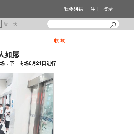
我要纠错
注册
登录
后一天
收 藏
1人如愿
场，下一专场6月21日进行