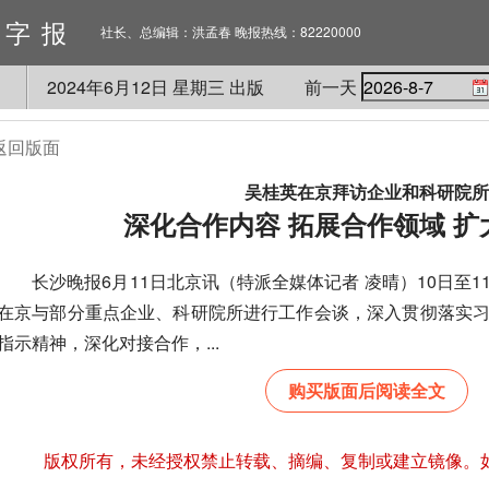
数字报
社长、总编辑：洪孟春 晚报热线：82220000
2024
年
6
月
12
日 星期
三
出版
前一天
返回版面
吴桂英在京拜访企业和科研院所
深化合作内容 拓展合作领域 扩
长沙晚报6月11日北京讯（特派全媒体记者 凌晴）10日至1
在京与部分重点企业、科研院所进行工作会谈，深入贯彻落实
指示精神，深化对接合作，...
购买版面后阅读全文
版权所有，未经授权禁止转载、摘编、复制或建立镜像。