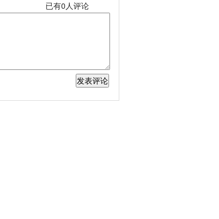
已有
0
人评论