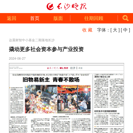
返回
首页
版面
往期回顾
收 藏
字体：
[ 大 ]
[ 中 ]
达晨财智中小基金二期落地长沙
撬动更多社会资本参与产业投资
2024-06-27