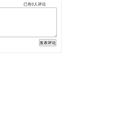
已有
0
人评论