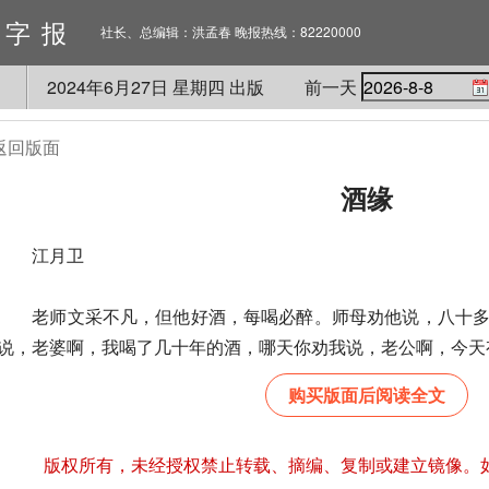
数字报
社长、总编辑：洪孟春 晚报热线：82220000
2024
年
6
月
27
日 星期
四
出版
前一天
返回版面
酒缘
江月卫
老师文采不凡，但他好酒，每喝必醉。师母劝他说，八十多
说，老婆啊，我喝了几十年的酒，哪天你劝我说，老公啊，今天有
购买版面后阅读全文
版权所有，未经授权禁止转载、摘编、复制或建立镜像。