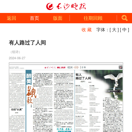
返回
首页
版面
往期回顾
收 藏
字体：
[ 大 ]
[ 中 ]
有人路过了人间
（组诗）
2024-06-27