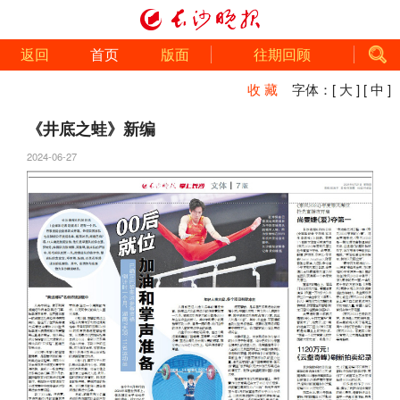
返回
首页
版面
往期回顾
收 藏
字体：
[ 大 ]
[ 中 ]
《井底之蛙》新编
2024-06-27