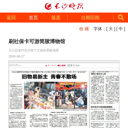
返回
首页
版面
往期回顾
收 藏
字体：
[ 大 ]
[ 中 ]
刷社保卡可游简牍博物馆
天心区签约长沙首个文旅应用新场景
2024-06-27