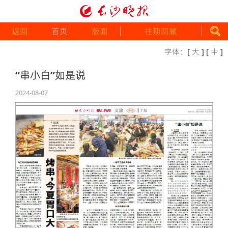
返回
首页
版面
往期回顾
字体：
[ 大 ]
[ 中 ]
“串小白”如是说
2024-08-07