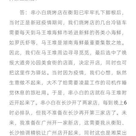
答：串小白烧烤店在衡阳已牢牢扎下脚根后，
当时正是新冠疫情期间，我们烧烤店的几台冷链车
需要每天到马王堆海鲜市场进新鲜的各类小海鲜，
如罗氏虾等，马王堆是湖南海鲜最重要集散之地。
因此，我们在马王堆周边寻寻觅觅，最后选中了晚
报大道旁沁园美食街的店面，决定开店，同时也可
把这里作为驿站。当时因为疫情，我们心想，纵然
生意做不起来，大不了给需要凌晨工作的司机作睡
觉休息的旅社用。于是，串小白的店就在马王堆附
近开起来了。串小白在长沙开了两家店，每到晚上6
时必排队，但我不准备在长沙再开第三家店了。未
来，我准备在广州开一家新店，这需要我从衡阳、
长沙抽调精锐让广州店开起来，同时这也是湘菜出