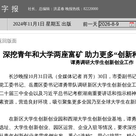
数字报
社长、总编辑：洪孟春 晚报热线：82220000
2024
年
11
月
1
日 星期
五
出版
前一天
返回版面
深挖青年和大学两座富矿 助力更多“创新种
谭勇调研大学生创新创业工作
长沙晚报10月31日讯（全媒体记者 肖芳）30日，市委副书
党工委书记、岳麓区委书记谭勇带队调研新区大学生创新创业
二十届三中全会以及习近平总书记考察湖南重要讲话和指示精
素资源，营造良好环境，吸引聚集更多全国乃至全球大学生在新
在新区大学生创新创业园和西湖大学生创新创业基地，谭勇
选址、大学生创新创业、园区运营、企业入驻等情况，要求深挖“
从青年创新创业者需求侧出发，悉心“选种”、用心“培苗”、精