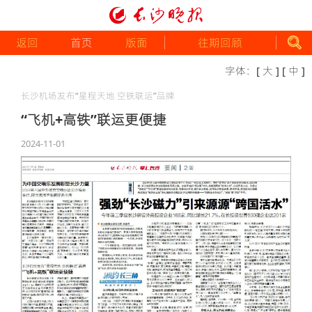
返回
首页
版面
往期回顾
字体：
[ 大 ]
[ 中 ]
长沙机场发布“星程天地 空铁联运”品牌
“飞机+高铁”联运更便捷
2024-11-01