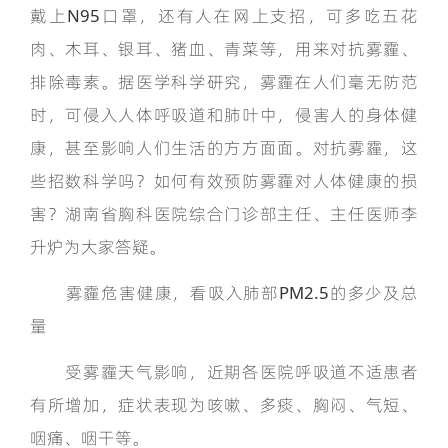
戴上N95口罩，还有人在网上支招，可多吃五花
肉、木耳、银耳、猪血、青菜等，用来对抗雾霾、
排除毒素。据医学科学研究，雾霾在人们毫无防范
时，可侵入人体呼吸道和肺叶中，侵害人的身体健
康，甚至影响人们生活的方方面面。对抗雾霾，这
些招数科学吗？如何有效预防雾霾对人体健康的损
害？湖南省胸科医院综合门诊部主任、主任医师李
升炉为大家答疑。
雾霾危害健康，看吸入肺部PM2.5的多少及总
量
受雾霾天气影响，近期各医院呼吸道不适患者
有所增加，症状表现为咳嗽、多痰、胸闷、气短、
咽痛、咽干等。