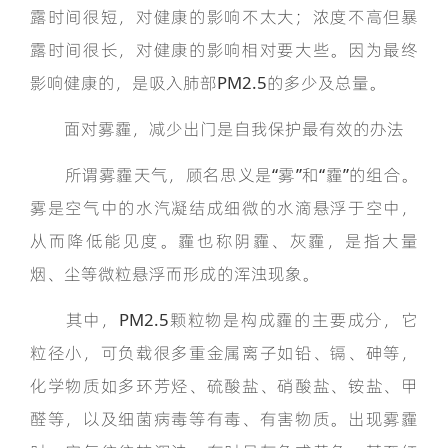
露时间很短，对健康的影响不太大；浓度不高但暴
露时间很长，对健康的影响相对要大些。因为最终
影响健康的，是吸入肺部PM2.5的多少及总量。
面对雾霾，减少出门是自我保护最有效的办法
所谓雾霾天气，顾名思义是“雾”和“霾”的组合。
雾是空气中的水汽凝结成细微的水滴悬浮于空中，
从而降低能见度。霾也称阴霾、灰霾，是指大量
烟、尘等微粒悬浮而形成的浑浊现象。
其中，PM2.5颗粒物是构成霾的主要成分，它
粒径小，可负载很多重金属离子如铅、镉、砷等，
化学物质如多环芳烃、硫酸盐、硝酸盐、铵盐、甲
醛等，以及细菌病毒等有毒、有害物质。出现雾霾