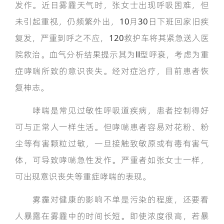
发作。近日雾霾天气时，张女士出现呼吸困难，但
未引起重视，仍频繁外出，10月30日下班回家旧疾
复发，严重到呼之不应，120救护车将其紧急送入医
院救治。血气分析结果提示其为Ⅱ型呼衰，考虑为重
症哮喘所致的意识丧失。经对症治疗，目前患者恢
复神志。
哮喘是常见过敏性呼吸道疾病，患者控制得好
可与正常人一样生活。但哮喘患者容易对花粉、粉
尘等有害颗粒过敏，一旦接触致敏原或有毒有害气
体，可导致哮喘急性发作。严重者如张女士一样，
可出现意识丧失等重症哮喘的表现。
雾霾对健康的影响不单是污染的程度，还要看
人暴露在雾霾中的时间长短。即使浓度很高，若暴