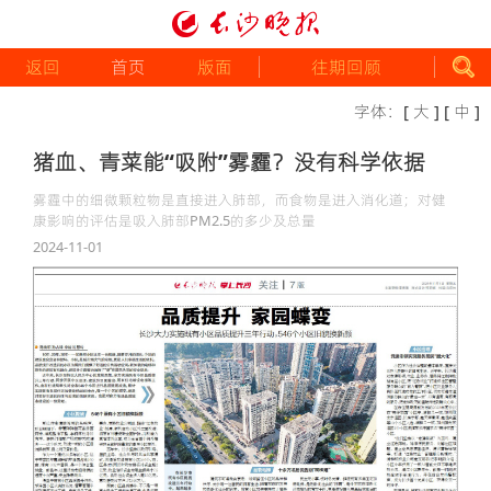
返回
首页
版面
往期回顾
字体：
[ 大 ]
[ 中 ]
猪血、青菜能“吸附”雾霾？没有科学依据
雾霾中的细微颗粒物是直接进入肺部，而食物是进入消化道；对健
康影响的评估是吸入肺部PM2.5的多少及总量
2024-11-01