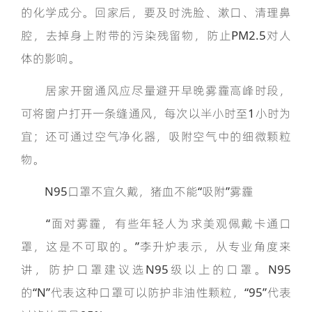
的化学成分。回家后，要及时洗脸、漱口、清理鼻
腔，去掉身上附带的污染残留物，防止PM2.5对人
体的影响。
居家开窗通风应尽量避开早晚雾霾高峰时段，
可将窗户打开一条缝通风，每次以半小时至1小时为
宜；还可通过空气净化器，吸附空气中的细微颗粒
物。
N95口罩不宜久戴，猪血不能“吸附”雾霾
“面对雾霾，有些年轻人为求美观佩戴卡通口
罩，这是不可取的。”李升炉表示，从专业角度来
讲，防护口罩建议选N95级以上的口罩。N95
的“N”代表这种口罩可以防护非油性颗粒，“95”代表