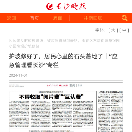
返回
首页
版面
往期回顾
字体：
[ 大 ]
[ 中 ]
因预警及时转移迅速，被应急管理部表扬；雨花区东塘街道华银园
小区垮塌护坡修复
护坡修好了，居民心里的石头落地了｜“应
急管理看长沙”专栏
2024-11-01