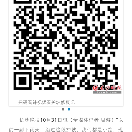
，居
雨
民进
扫码看辣视频看护坡修复记
长沙晚报10月31日讯（全媒体记者 周游）“以
前一到下雨天，路过这段护坡，我们都是小跑，现