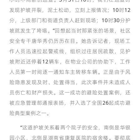
发现护坡开裂，泥土松动，立刻上报情况；10时12
分，上级部门和街道负责人赶到现场；10时30分护
坡就发生了垮塌。”回想起当时那紧张的场景，社区
安全专干唐华秀仍历历在目。她告诉记者，现场工
作人员迅速拉起警戒线，组织过往居民疏散，见护
坡附近还停着12辆车，在物业公司的协助下，工作
人员第一时间逐一通知车主转移车辆。正是由于风
险隐患发现及时、处置得当，此次事件并未造成人
员伤亡和财产损失。这一成功的避险处置案例，还
被应急管理部通报表扬，并入选了全国26起成功避
险典型案例之一。
“这道护坡关系着两个院子的安全，南侧是华银
园小区，北侧是湖南省康复医院的宿舍楼。要彻底