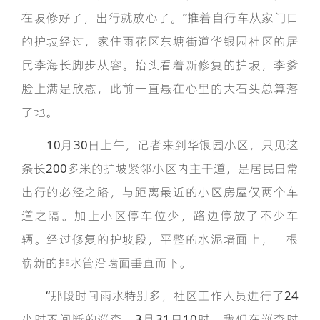
在坡修好了，出行就放心了。”推着自行车从家门口
的护坡经过，家住雨花区东塘街道华银园社区的居
民李海长脚步从容。抬头看着新修复的护坡，李爹
脸上满是欣慰，此前一直悬在心里的大石头总算落
了地。
10月30日上午，记者来到华银园小区，只见这
条长200多米的护坡紧邻小区内主干道，是居民日常
出行的必经之路，与距离最近的小区房屋仅两个车
道之隔。加上小区停车位少，路边停放了不少车
辆。经过修复的护坡段，平整的水泥墙面上，一根
崭新的排水管沿墙面垂直而下。
“那段时间雨水特别多，社区工作人员进行了24
小时不间断的巡查。3月31日10时，我们在巡查时