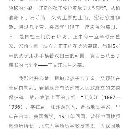
隐秘的小路，好奇的孩子便拉着我要去“探险”。从柏
油路下了石阶路，又转上原始土路，愈行愈觉僻
静。拐过几个弯，突然就出现了一座宏伟的墓园，
入口是四柱三门的石牌坊，正中有一座半球形墓
冢，冢前立有一块方方正正的花岗岩墓碑。当时5岁
半的孩子用小手摸着汉白玉的碑面，竟自己认出了
横书的七个字——丁文江先生之墓。
我那时开心地一把抱起孩子亲了亲，又领他在
墓碑前鞠躬。看到墓旁有长沙市人民政府立的文物
保护碑，就带他读上面的介绍：“丁文江（1887—
1936），字在君，江苏泰兴人，著名地质学家。早
年在日本、美国留学，1911年回国，曾任中国地质
调查所所长、北京大学地质学教授等职，为我国地