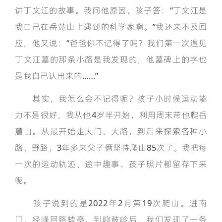
讲丁文江的故事。我问他原因，孩子答：“丁文江是
我自己在岳麓山上遇到的科学家啊。”我还来不及回
应，他又说：“爸爸你不记得了吗？我们第一次遇见
丁文江墓的那条小路是我发现的，他墓碑上的字也
是我自己认出来的……”
其实，我怎么会不记得呢？孩子小时候运动能
力不是很好，我从他4岁半开始，利用周末带他爬岳
麓山。从最开始走大门、大路，到后来探索各种小
路、野路，3年多来父子俩坚持爬山85次了。我把每
一次的运动轨迹、途中趣事、孩子照片都留存下来
呢。
孩子说到的是2022年2月第19次爬山。进南
门，经峰回路转亭，到响鼓岭后，我们发现了一条