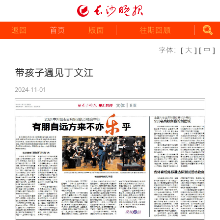
返回
首页
版面
往期回顾
字体：
[ 大 ]
[ 中 ]
带孩子遇见丁文江
2024-11-01