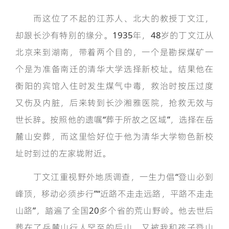
而这位了不起的江苏人、北大的教授丁文江，
却跟长沙有特别的缘分。1935年，48岁的丁文江从
北京来到湖南，带着两个目的，一个是勘探煤矿一
个是为准备南迁的清华大学选择新校址。结果他在
衡阳的宾馆入住时发生煤气中毒，救治时按压过度
又伤及内脏，后来转到长沙湘雅医院，抢救无效与
世长辞。按照他的遗嘱“葬于所故之区域”，选择在岳
麓山安葬，而这里恰好位于他为清华大学物色新校
址时到过的左家垅附近。
丁文江重视野外地质调查，一生力倡“登山必到
峰顶，移动必须步行”“近路不走走远路，平路不走走
山路”，踏遍了全国20多个省的荒山野岭。他去世后
葬在了岳麓山行人罕至的后山，又被我和孩子登山