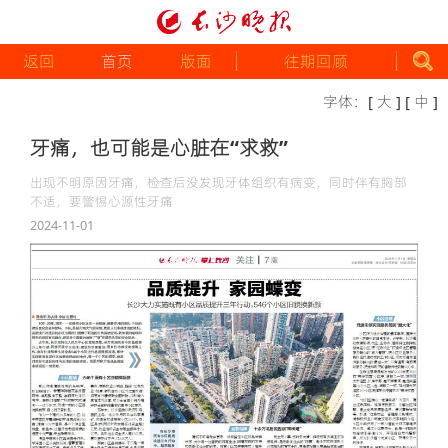
返回
首页
版面
往期回顾
字体：
[ 大 ]
[ 中 ]
牙痛，也可能是心脏在“求救”
出现不明原因牙痛，检查后没发现牙体组织有病变，同时伴有胸部
不适，要警惕心源性牙痛
2024-11-01