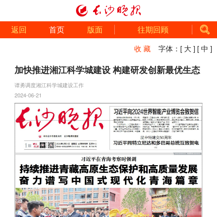
返回
首页
版面
往期回顾
收 藏
字体：
[ 大 ]
[ 中 ]
加快推进湘江科学城建设 构建研发创新最优生态
谭勇调度湘江科学城建设工作
2024-06-21