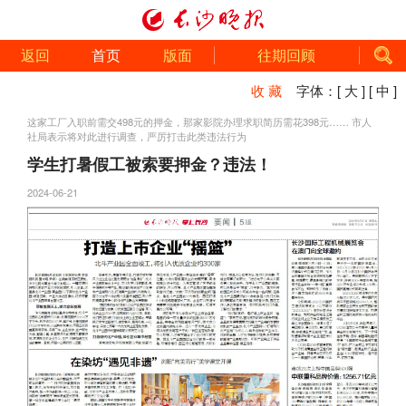
返回
首页
版面
往期回顾
收 藏
字体：
[ 大 ]
[ 中 ]
这家工厂入职前需交498元的押金，那家影院办理求职简历需花398元…… 市人
社局表示将对此进行调查，严厉打击此类违法行为
学生打暑假工被索要押金？违法！
2024-06-21