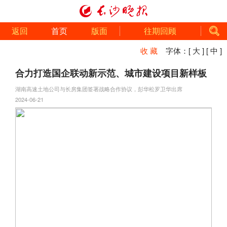
返回
首页
版面
往期回顾
收 藏
字体：
[ 大 ]
[ 中 ]
合力打造国企联动新示范、城市建设项目新样板
湖南高速土地公司与长房集团签署战略合作协议，彭华松罗卫华出席
2024-06-21