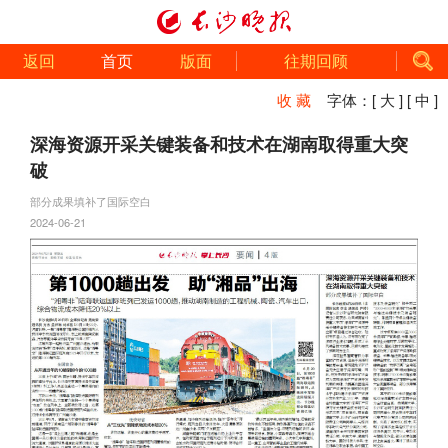
返回
首页
版面
往期回顾
收 藏
字体：
[ 大 ]
[ 中 ]
深海资源开采关键装备和技术在湖南取得重大突
破
部分成果填补了国际空白
2024-06-21