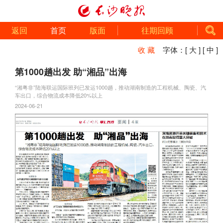
返回
首页
版面
往期回顾
收 藏
字体：
[ 大 ]
[ 中 ]
第1000趟出发 助“湘品”出海
“湘粤非”陆海联运国际班列已发运1000趟，推动湖南制造的工程机械、陶瓷、汽
车出口，综合物流成本降低20%以上
2024-06-21