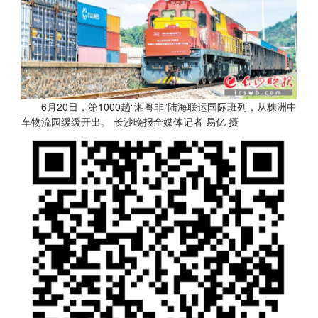
6月20日，第1000趟“湘粤非”陆海联运国际班列，从株洲中
车物流园缓缓开出。 长沙晚报全媒体记者 易亿 摄